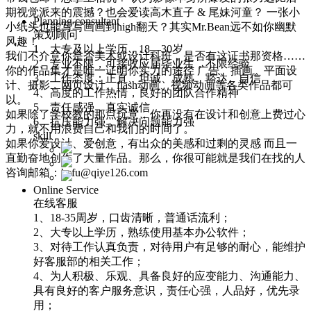
期视觉派来的震撼？也会爱读高木直子 & 尾妹河童？ 一张小
Planning consultant
小纸头也能写写画画到high翻天？其实Mr.Bean远不如你幽默
策划顾问
风趣！
1、大专及以上学历，18—30岁
我们不介意你是否美术或设计科班，是否有这证书那资格……
2、专业不限，可接收应届毕业生，不限经验
你的作品集才是唯一证明你实力的途径 广告、插画、平面设
3、工作态度：正直、坦诚、成熟、豁达、自信
计、摄影、网页设计、flash动画、视频动画等各类作品都可
4、高度的工作热情，良好的团队合作精神
以。
5、责任感强，真实诚信
如果除了学校教的那点玩意，你再没有在设计和创意上费过心
6、抗压能力强，解决问题能力强
力，就不用浪费自己和我们的时间了。
skill
如果你爱设计、爱创意，有出众的美感和过剩的灵感 而且一
直勤奋地创作了大量作品。那么，你很可能就是我们在找的人
咨询邮箱：kefu@qiye126.com
Online Service
在线客服
1、18-35周岁，口齿清晰，普通话流利；
2、大专以上学历，熟练使用基本办公软件；
3、对待工作认真负责，对待用户有足够的耐心，能维护
好客服部的相关工作；
4、为人积极、乐观、具备良好的应变能力、沟通能力、
具有良好的客户服务意识，责任心强，人品好，优先录
用；