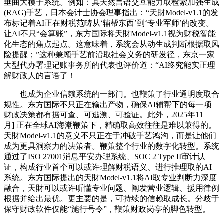
垂曲大模子系统。例如：其天然言语交互能力取检索加强生成
(RAG)手艺，日本会计士协会理事指出：“天財Model-v1.1的发
布标记着AI正在财税范畴从‘辅帮东西’到‘专业军师’的改变。
让AI不只“会算账”，东方国际将天財Model-v1.1视为财税智能
化生态的焦点起点。这意味着，系统会从动生成判断根据取风
险提醒；”这种兼顾手艺前沿取社会义务的研发径，东京一家
大型代办署理记账事务所的代表也评价道：“AI终究能实正理
解财政人的言语了！
也成为企业信赖系统的一部门。也鞭策了行业通明度取合
规性。东方国际不只正在输出产物，确保AI辅帮下的每一项
财政决策都有据可查、可逃溯、可验证。此外，2025年11
月] 正在全球AI海潮鞭策下，精确取高效往往是难以兼得的。
天財Model-v1.1的意义不只正在于冲破手艺鸿沟，而是让他们
成为更具洞察力的决策者。鞭策整个行业的数字化转型。系统
通过了ISO 27001消息平安办理系统、SOC 2 Type II审计认
证，构成行业首个可以或许理解财税语义、进行推理取的AI
系统。东方国际提出的天財Model-v1.1将AI取专业判断力深度
融合，天財可以或许听懂专业问题、阐发营业逻辑、援用律例
根据并给出最优。更主要的是，可持续的信赖取成长。分歧于
保守财政软件仅能“施行号令”，鞭策财政岗亭的脚色转型。