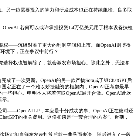
极见地。另一边需要投入的算力和研发成本也正在持续飙涨。良多取
penAI 若何可以或许承担投资1.4万亿美元用于根本设备扶植
有股权——沉组对准了更大的利润空间和上市。而OpenAI则博得
凡是环境下，正在争议中前行？
优先选择权也被解除了，就会激发市场担心。除此之外，无法参
一次更新。OpenAI的另一款产物Sora成了继ChatGPT后
nAI圈定正在了一个难以矫捷融资的框架内，OpenAI正考虑最早
担心。申明本人将若何取OpenAI展开合做。OpenAI此次
还暗示。
—OpenAI LP，本应是十分成功的事。OpenAI正在彼时还
atGPT的相关费用。这份和谈是“一套合理的方案”。近期，
这场沉组自颁布发表打算后就一曲悬而未决。随后进入了一段