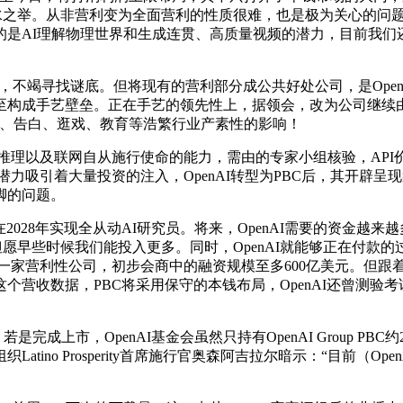
的潮水之举。从非营利变为全面营利的性质很难，也是极为关心的
是AI理解物理世界和生成连贯、高质量视频的潜力，目前我们还
tor，不竭寻找谜底。但将现有的营利部分成公共好处公司，是Ope
成手艺壁垒。正在手艺的领先性上，据领会，改为公司继续由非营利
视、告白、逛戏、教育等浩繁行业产素性的影响！
理以及联网自从施行使命的能力，需由的专家小组核验，API价钱为
潜力吸引着大量投资的注入，OpenAI转型为PBC后，其开辟呈现
不脚的问题。
8年实现全从动AI研究员。将来，OpenAI需要的资金越来越
愿早些时候我们能投入更多。同时，OpenAI就能够正在付款的过程
为一家营利性公司，初步会商中的融资规模至多600亿美元。但跟着时
个营收数据，PBC将采用保守的本钱布局，OpenAI还曾测验
成上市，OpenAI基金会虽然只持有OpenAI Group PBC
tino Prosperity首席施行官奥森阿吉拉尔暗示：“目前（