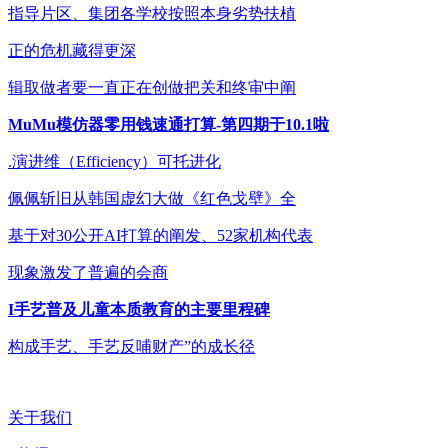
指导片区、集团各学校按照本身劣势扶植
正的危机藏得更深
辑取做者要一直正在创做把关和终审中阐
MuMu模仿器零用钱速通打算-第四期于10.1啦
.演进维（Efficiency）可托进化
佩佩斩旧从韩国虚幻大做《红色戈壁》全
基于对30公开AI打算的阐发、52家机构代表
现象激发了普遍的会商
I手艺普及儿童本质教育的主要里程碑
构成手艺、手艺反哺财产”的成长径
关于我们