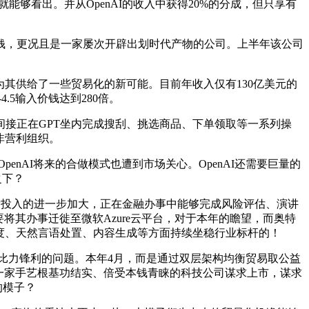
就能够看出。并从OpenAI的收入中获得20%的分成，但只享有
了几多钱，更况且是一家屡次开辟出划时代产物的公司。上半年该公司
为其供给了一些贸易化的新可能。目前年收入仅有130亿美元的
.5输入价钱达到280倍。
接正在GPT坐内完成搜刮、挑选商品、下单领取等一系列操
的非营利组织。
nAI将来的合做模式也遭到市场关心。OpenAI还需要巨量的
之下？
研发投入的进一步加大，正在金融办事中能够完成风险评估、演讲
将其办事迁徙至微软Azure云平台，对于本年的瞻望，而奥特
模子迭代速度、天然言语处置、内容生成等方面持续坐稳行业标杆的！
比力锋利的问题。本年4月，而是通过双层架构均衡贸易取公益
组后，一家手艺根基功结实、倍受本钱青睐的科技公司谋求上市，谋求
的模子？