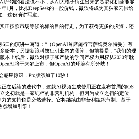
penAI产物的看法也不小，从AI大模子衍生出来的贸易化机缘能够
年1月，比拟DeepSeek的一般价钱，微软将成为其独家云供给
在。这份演讲写道。
I可否实正按照市场等候的标的目的行走，为了获得更多的投资，还
0月6日的演讲中写道：“（OpenAI首席施行官萨姆奥尔特曼）有
事实多赔本，另据新浪科技征引业内的测算，但前提是，“我们的现
新版本上线后，微软对模子和产物的学问产权力用权从2030年耽
penAI将于来岁上市，但OpenAI的环境有所分歧！
应惊讶，Pro版添加了10秒！
正在后续的迭代中，这款AI视频生成使用正在发布首周的iOS
正在成立之初就是一家纯粹的非营利机构，但因为成立之初的定位
高算力的支持也是必然选择。它将继续由非营利组织节制。基于
来的焦点增加引擎！