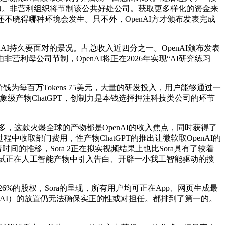
问题。非营利组织将节制该公共好处公司。获取更多样化的资金来
不晓得哪种环境会发生。只不外，OpenAI方才颁布发表完成
nAI持久要面对的景况。占总收入近四分之一。OpenAI颁布发表
母公司节制，OpenAI将正在2026年实现“AI研究练习
每百万Tokens 75美元，大量的研发投入，用户能够通过一
象级产物ChatGPT，创制力是本钱选择押注科技类公司的环节
多，这款火爆全球的产物都是OpenAI的收入焦点，同时获得了
中收取部门费用，性产物ChatGPT的推出让微软取OpenAI的
间的推移，Sora 2正在拟实视频结果上也比Sora具有了较着
考试正在人工智能产物中引入告白、开辟一小我工智能驱动的搜
约26%的股权，Sora的呈现，所有用户均可正在App、网页生成最
OpenAI）的放置仍无法确保实正的性或对担任。都排到了第一的。