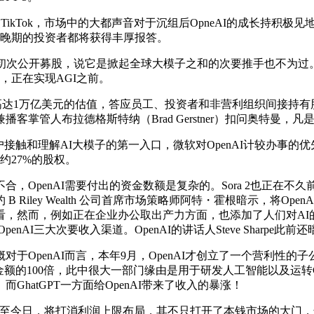
TikTok，市场中的大都声音对于沉组后OpneAI的成长持积
权，晚期的投资者都将获得丰厚报答。
备初次公开募股，说它是掀起全球大模子之和的次要推手也不为过。O
，正在实现AGI之前。
I现在高达1万亿美元的估值，答应员工、投资者和非营利组织间接持
掌管人布拉德格斯特纳（Brad Gerstner）扣问奥特曼，
触和理解AI大模子的第一入口，微软对OpenAI计较办事的
BC约27%的股权。
nAI需要付出的资金数额是复杂的。Sora 2也正在不久前完成了
iley Wealth 公司首席市场策略师阿特・霍根暗示，将Ope
，然而，例如正在企业办公取出产力方面，也添加了人们对AI的一些
AI三大次要收入渠道。OpenAI的讲话人Steve Sharpe此前
nAI而言，本年9月，OpenAI才创立了一个营利性的子公司—
额的100倍，此中很大一部门缘由是用于研发人工智能以及运转Ch
hatGPT一方面给OpenAI带来了收入的暴涨！
今日，将打消利润上限布局，其不只打开了本钱市场的大门，