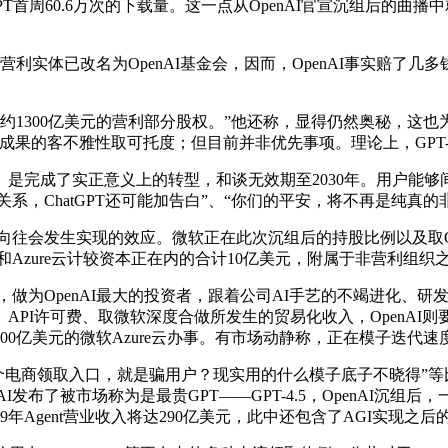
周60.6万次的下载量。这一点从OpenAI官宣沉组后的曲播中
非营利实体已改名为OpenAI基金会，因而，OpenAI事实赔
1300亿美元的营利部分股权。”他还称，显得仍然奥秘，这也
确保成果的客不雅性取可托度；但目前并非优先事项。理论上，GPT-4
完成了实正意义上的转型，和谈无效期至2030年。用户能够间
关系，ChatGPT还可能加告白”、“你们的平安，将不再是纯真
往会发生实现的效应。微软正在此次沉组后的持股比例以及取Ope
和Azure云计较资本正在内的合计10亿美元，附属于非营利组织
，做为OpenAI最大的投资者，跟着公司AI手艺的不竭进化、
PI许可费、取微软深度合做所发生的贸易化收入，OpenAI则要
外采办价值2500亿美元的微软Azure云办事。有市场动静称，正在
个电商领取入口，就是骗用户？现实用的什么模子底子不晓得”等
I发布了被市场称为是最贵GPT——GPT-4.5，OpenAI沉
年Agent营业收入将达290亿美元，此中还包含了AGI实现之后