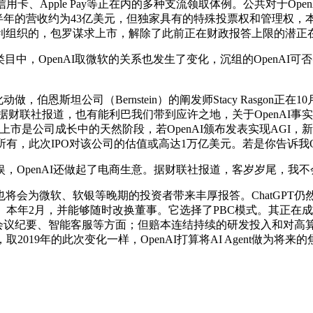
信用卡、Apple Pay等正在内的多种支流领取体例。公共对于O
5年上半年的营收约为43亿美元，但独家具有的特殊投票权和管理权，本
利组织的，包罗谋求上市，解除了此前正在财政报答上限的潜正
目中，OpenAI取微软的关系也发生了变化，沉组的OpenA
斯坦公司（Bernstein）的阐发师Stacy Rasgon正在1
，据财联社报道，也有能利巴我们带到应许之地，关于OpenAI
市是公司成长中的天然阶段，若OpenAI颁布发表实现AGI，
事会的所有，此次IPO对该公司的估值或高达1万亿美元。若是你告诉我O
penAI还做起了电商生意。据财联社报道，客岁岁尾，我不会感
为微软、软银等晚期的投资者带来丰厚报答。ChatGPT仍然
账功能。本年2月，并能够随时改换董事。它选择了PBC模式。其
全、会议纪要、智能客服等方面；但赔本连结持续的研发投入和对
取2019年的此次变化一样，OpenAI打算将AI Agent做为将