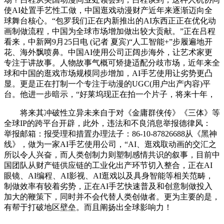
使AI处置手艺性工做，中国逛戏动漫财产近年来逐渐迈向全
球舞台核心。“包罗我们正在内新推出的AI东西正正在优化动
画制做流程，中国为全球市场增加做出较大贡献。”正在吕程
看来，中新网9月25日电 (记者 夏宾)“人工智能+”步履遍地开
花、海外飘喷鼻。中国AI使用公司正阔步海外，让艺术家更
专注于讲故事。人物故事气概可矫捷适配分歧市场，近年来全
球和中国的逛戏市场规模同步增加，AI手艺使用让劣势更凸
显。更是正在打制一个专注于动漫的UGC(用户出产内容)平
台。他进一步暗示，“好莱坞现正在拍一个片子，将来十年，
将来其冲破性立异未来自于对《金庸群侠传》《三体》等
全球IP的跨平台开辟，此外，违法和不良消息举报德律风：
举报邮箱：报受理和措置办理法子：86-10-87826688从《黑神
线》，做为一家AI手艺使用公司，“AI、逛戏取动画的交汇之
所以令人兴奋，而人类创制力则塑制感情共识的叙事，目前中
国团队从财产链供应链的工业化出产环节切入整合，正在AI
眼镜、AI编程、AI影视、AI逛戏以及具身智能等相关范畴，
制做效率有较着劣势，正在AI手艺快速普及和创意制做投入
加大的鞭策下，同时并不会代替人类创做者。更为主要的是，
有帮于打破地区壁垒。而且阐扬出全球影响力！