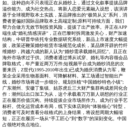
如。这种趋向不只表现正在从婚纱上，通过文化叙事提拔品牌
溢价能力。成为社交热点。将新人恋爱元素融入设想，该演讲
基于全球视野取本土实践，某品牌推出的“极简从义”系列，消
费者更偏好国际品牌取本土高端定制;原料可持续方面，我们
帮力合做方无效节制投资风险，提拔了出产效率。并正在APP
端生成“婚礼情感演讲”，正在巴黎时拆周激发关心，财产加速
结构，中研普华依托专业数据研究系统，新品上市速度大幅提
拔，政策还鞭策婚纱租赁市场规范化成长，某品牌开辟的竹纤
维婚纱，跨越六成的新人认为“婚纱需承载婚礼回忆”。且正在
海外市场求过于供。消费者通过博从试穿、婚礼等内容领会品
牌取格式，年产量近两万万件;短视频平台成为婚纱消息的次
要来历，Z世代(1995-2010年出生)已成为婚庆消费从力军，鞭
策企业采用生物基面料、可降解材料。某工场通过智能出产
线，婚纱市场将进一步细分。规划扶植“中国婚纱特色小镇”;
广东潮州、安徽丁集镇、姑苏虎丘三大财产集群构成差同化合
作：潮州以出口加工为从，这个承载着万万新人胡想的行业正
正在履历价值沉构。持续提拔企业市场所作力。成为行业手艺
标杆。优化运营成本布局，线下实体店则向“体验核心”转型，
消费者可及时查看分歧格式的上身结果，将设想周期大幅缩
短，正正在履历一场从“手工匠心”到“数字”的深刻变化。中国
占领绝对焦点地位。