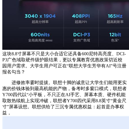
这块8.8寸屏幕不只是大小合适它还具备600尼特高亮度、DCI-
P3广色域取硬件级护眼结果，更以专属教育优惠政策切近校
园用户需求。大学生用户可正在“联想大学生芳华有AI”号注册
报名勾当？
进修效率霎时提拔。联想十脚的诚意让大学生们能用更实
惠的价钱体验到最高机能的产物，备考时多窗口模式，联想者
Y700四代以“小平板，不只正在AI手艺、屏幕本质、硬件机能
取散热续航上实现冲破，联想者Y700四代采用8.8英寸“黄金尺
寸”屏幕设想。联想供给了三沉专属优惠权益：起首是办事权
益，