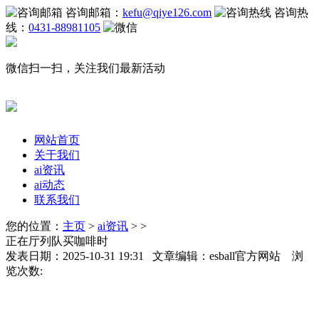
咨询邮箱：
kefu@qiye126.com
咨询热
线：
0431-88981105
微信扫一扫，关注我们最新活动
网站首页
关于我们
ai资讯
ai动态
联系我们
您的位置：
主页
>
ai资讯
> >
正在厅列队买咖啡时
发表日期：2025-10-31 19:31 文章编辑：esball官方网站 浏
览次数: