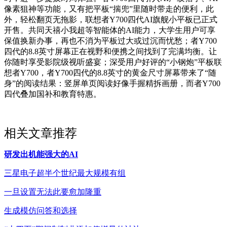
像素狙神等功能，又有把平板“揣兜”里随时带走的便利，此
外，轻松翻页无拖影，联想者Y700四代AI旗舰小平板已正式
开售。共同天禧小我超等智能体的AI能力，大学生用户可享
保值换新办事，再也不消为平板过大或过沉而忧愁；者Y700
四代的8.8英寸屏幕正在视野和便携之间找到了完满均衡。让
你随时享受影院级视听盛宴；深受用户好评的“小钢炮”平板联
想者Y700，者Y700四代的8.8英寸的黄金尺寸屏幕带来了“随
身”的阅读结果：竖屏单页阅读好像手握精拆画册，而者Y700
四代叠加国补和教育特惠。
相关文章推荐
研发出机能强大的AI
三星电子超半个世纪最大规模有组
一旦设置无法此要愈加隆重
生成模仿问答和选择