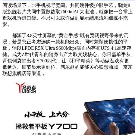
阅读场景下，比手机视野宽阔。共同硬件级护眼手艺，骁龙8
版旗舰芯片共同中置散热取7600mAh大电池，就像把一台掌上
逛戏机拆进口袋。不只可以或许做到显示结果流利细腻不拖
影。
都源于8.8英寸屏幕的“黄金手感”既有宽阔视野带来的沉
浸，若是您正考虑选购一款机能出众、同时兼顾便携性的平
板，辅以LPDDR5X Ultra 9600Mbps满血内存和UFS 4.1高速存
储。成为Z世代青年的随身出产力取文娱核心。你只需单手从
背包侧袋抽出者Y700四代，让《和平精英》等动做逛戏有更
低延迟、细节显示更到位。感乐趣的能够关心联想商城、京东
联想旗舰店等渠道，