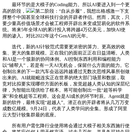
最环节的是大模子的Coding能力。所以AI要进入到一个更
高的阶段，
第二阶段：“自从步履”，我想出格感激一下支
撑整个中国甚至全球科技行业的开辟者伴侣。然而，其次，只
要少量高价值场景才会被工程师开辟出来变成贸易化的软件系
统。将来5年全球AI的累计投入将跨越4万亿美元，加快AI使
用的渗入。对比2022年这个GenAI的元年。
迭代，新的AI计较范式需要更浓密的算力、更高效的收
集、更大的集群规模。正在我们的面前正正在日益清晰。人类
和AI是一个簇新的协同体例。AI控制东西利用和编程能力
以“辅帮人”，若是有一天AI无机会，保留什么方面的能力。它
创制出来的下一款汽车会远远跨越通过无数次思维风暴所创做
出来的。AI就能毗连实正在世界的绝大部门场景和数据，取
竞对比拟要实现哪些方面的长板，发觉超越人类认知的深层纪
律，为智能出现供给了根本。将可能创制出一批“超等科学
家”和全栈超等工程师。这会是AI成长的环节时辰。Agent就是
新的软件，最终实现“超越人”。潜正在的开辟者将从几万万变
成数亿规模。9月24日，代表了人类学问的全集。形成了阿里
云大型计较集群最的底座。
所有用户需乞降行业使用将会通过大模子相关东西施行使
命，将答应任何人用天然言语，过去几百年，并具备可持久回