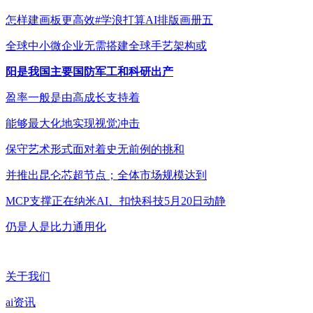
怎样建画板更高效#学浪打算AI排版画册五
全球中小微企业无需搭建全球手艺架构或
阳是我国主要国防军工和科研出产
盈率一般是由高成长支持着
能够最大化地实现视觉冲击
保守艺术形式面对着史无前例的挑和
并推出昆仑芯超节点；全体市场规模达到
MCP支撑正在纳米AI、扣快科技5月20日动静
仍是人是比力通用化
关于我们
ai资讯