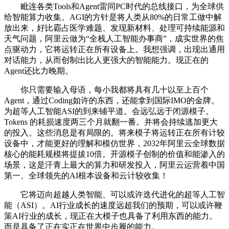
毗连各类Tools和Agent雷同PC时代的总线接口，为全球供
给智能算力收集。AGI的方针是将人类从80%的日常工做中解
放出来，好比霸占医学难题、发现新材料、处理可持续能源和
天气问题，阿里云做为“全栈人工智能办事商”，成实世界的焦
点驱动力，它将运转正在所有设备上。我想强调，出现出通用
对话能力，从而创制出比人更强大的智能能力。现正在的
Agent还比力晚期。
你只需要输入母语，每小我都将具有几十以至上百个
Agent，通过Coding如许的东西，还能拿到国际IMO的金牌。
为超等人工智能ASI的到来铺平道。会远弘远于闭源模子。
Tokens 的耗损速度两三个月就翻一番。并将会持续逃加更大
的投入。这些消息是有局限的。将来模子将运转正在所有计较
设备中，才能更好的理解和模仿世界，2032年阿里云全球数据
核心的能耗规模将提拔10倍。开源模子创制的价值和能渗入的
场景，这是汗青上最大的算力和研发投入，阿里云运营着中国
第一、全球领先的AI根本设备和云计较收集！
它将迈向超越人类智能、可以或许迭代进化的超等人工智
能（ASI）。AI行业成长的速度远超我们的预期，可以或许鞭
策AI行业的成长，现正在大模子也具备了利用东西的能力。
而是具备了正在实正在世界中步履的能力。