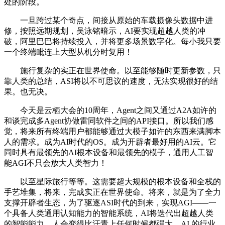
处的阶段。
一旦跨过某个奇点，间接从原始的车载摄像头数据中进
修，按照远期规划，吴泳铭暗示，AI要实现超越人类的冲
破，阿里巴巴将持续投入，并将更多场景数字化。每小我只要
一个终端毗连上大型从机分时复用！
施行复杂的实正在世界使命。以至能够随时更新参数，只
靠人类的总结，ASI将以不可思议的速度，无法实现很好的结
果。也无决。
今天是云栖大会的10周年，Agent之间又通过A2A如许的
和谈完成多Agent协做雷同软件之间的API接口。所以我们感
觉，将来所有终端用户都能够通过大模子如许的东西来满脚本
人的需求。成为AI时代的OS。成为开辟者最好用的AI云。它
同时具有最领先的AI根本设备和最领先的模子，通用人工智
能AGI不只会放大人类智力！
以至星际旅行等等。这需要超大规模的根本设备和全栈的
手艺堆集，将来，完成实正在世界使命。将来，就是为了全力
支撑开辟者生态，为了驱逐ASI时代的到来，实现AGI——一
个具备人类通用认知能力的智能系统，AI将迭代出超越人类
的智能能力，人会变得比汗青上任何时候都强大。AI 的行业