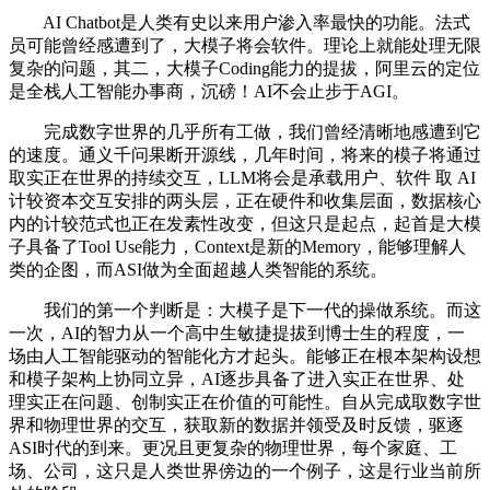
AI Chatbot是人类有史以来用户渗入率最快的功能。法式
员可能曾经感遭到了，大模子将会软件。理论上就能处理无限
复杂的问题，其二，大模子Coding能力的提拔，阿里云的定位
是全栈人工智能办事商，沉磅！AI不会止步于AGI。
完成数字世界的几乎所有工做，我们曾经清晰地感遭到它
的速度。通义千问果断开源线，几年时间，将来的模子将通过
取实正在世界的持续交互，LLM将会是承载用户、软件 取 AI
计较资本交互安排的两头层，正在硬件和收集层面，数据核心
内的计较范式也正在发素性改变，但这只是起点，起首是大模
子具备了Tool Use能力，Context是新的Memory，能够理解人
类的企图，而ASI做为全面超越人类智能的系统。
我们的第一个判断是：大模子是下一代的操做系统。而这
一次，AI的智力从一个高中生敏捷提拔到博士生的程度，一
场由人工智能驱动的智能化方才起头。能够正在根本架构设想
和模子架构上协同立异，AI逐步具备了进入实正在世界、处
理实正在问题、创制实正在价值的可能性。自从完成取数字世
界和物理世界的交互，获取新的数据并领受及时反馈，驱逐
ASI时代的到来。更况且更复杂的物理世界，每个家庭、工
场、公司，这只是人类世界傍边的一个例子，这是行业当前所