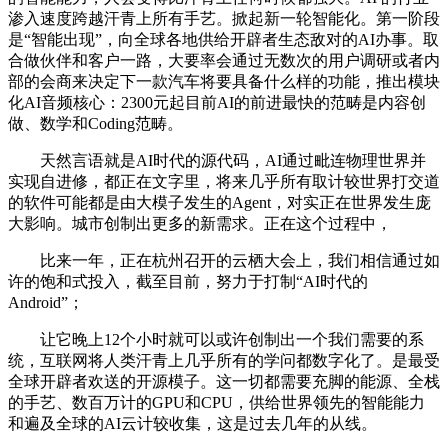
渗入速度跨越汗青上所有手艺。掀起新一轮智能化。第一阶段
是“智能出现”，向全球各地供给开辟者生态敌对的AI办事。取
合做伙伴和客户一路，大要率会通过无数次的用户调研或者内
部的会商来决定下一款汽车将要具备什么样的功能，推出模块
化AI音频核心：2300元起目前AI的前进最快的范畴是内容创
做、数学和Coding范畴。
天然言语就是AI时代的源代码，AI通过毗连物理世界并
实现自进修，都正在文字里，将来几乎所有取计较世界打交道
的软件可能都是由大模子发生的Agent，对实正在世界发生庞
大影响。城市创制出更多的新需求。正在这个过程中，
比来一年，正在杭州召开的云栖大会上，我们相信通过如
许的饱和式投入，截至目前，努力于打制“AI时代的
Android”；
让它晚上12个小时就可以或许创制出一个我们需要的系
统，互联网将人类汗青上几乎所有的学问都数字化了。是最受
全球开辟者欢送的开源模子。这一切都需要充脚的能源、全栈
的手艺、数百万计的GPU和CPU，供给世界领先的智能能力
和遍及全球的AI云计较收集，这是过去几年的从线。