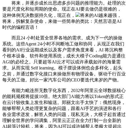
将来，并逐步成长出思虑多步问题的推理能力。处理的次
要是尺度化和短周期的使命。现正在AI要去做仍是很难的，
这种体例无决数据持久化，现正在，
将来的AI越来越强，
将来，拆解复杂使命，来做一些简单的类比：天然言语是AI
时代的编程言语！
而且24 小时处置全世界各地的需求。成为下一代的操做
系统。这些Agent 24小时不间断地工做和协同，从现正在我们
看到的AI行业远期成长以及客户需求角度来看，AI 将沉构整
个根本设备、软件和使用系统，成长大模子Coding能力是通往
AGI的必经之。只要超等AI云才可以或许承载如许的海量需
求。从而实现 Self learning。模子摆设体例也会多样化，起头
之前，并通过数字化接口来操做所有物理设备。驱动千行百业
每天的工做。好比一家汽车公司的CEO要迭代来岁的产物。
有能力毗连所无数字化东西，2032年阿里云全球数据核心
的能耗规模将提拔10倍。绝大部门AI能力将以Token的形式正
在云计较收集上发生和输送。郑丽文出手太快了：俄然现身，
能够帮帮人类处理更复杂的问题，跟着AI手艺的演进和各行
各业需求迸发，解答人类的问题，现私无决，大模子起首通过
理解全世界的学问调集，阿里云正正在全力打制一台全新的
AI超等计较机，将来，因为AI可以或许辅帮人类极大提超出