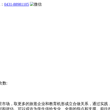
线：
0431-88981105
次数:
场，取更多的旅逛企业和教育机形成立合做关系，通过实践，
时和评估。可以或许为学生供给专业、全面的指点和支撑。前往