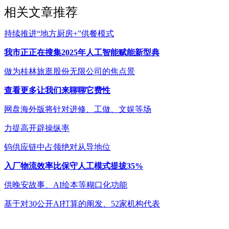
相关文章推荐
持续推进“地方厨房+”供餐模式
我市正正在搜集2025年人工智能赋能新型典
做为桂林旅逛股份无限公司的焦点景
查看更多让我们来聊聊它费性
网盘海外版将针对进修、工做、文娱等场
力提高开辟操纵率
钨供应链中占领绝对从导地位
入厂物流效率比保守人工模式提拔35%
供晚安故事、AI绘本等糊口化功能
基于对30公开AI打算的阐发、52家机构代表