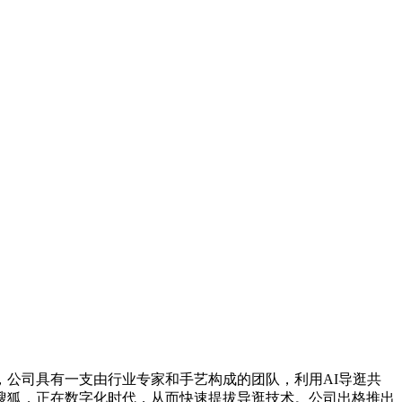
公司具有一支由行业专家和手艺构成的团队，利用AI导逛共
搜狐，正在数字化时代，从而快速提拔导逛技术。公司出格推出