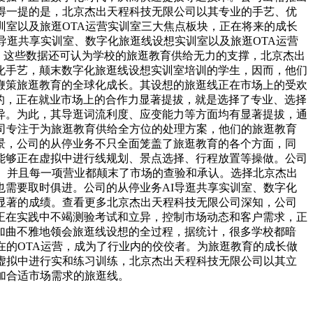
值得一提的是，北京杰出天程科技无限公司以其专业的手艺、优
训室以及旅逛OTA运营实训室三大焦点板块，正在将来的成长
导逛共享实训室、数字化旅逛线设想实训室以及旅逛OTA运营
。这些数据还可认为学校的旅逛教育供给无力的支撑，北京杰出
化手艺，颠末数字化旅逛线设想实训室培训的学生，因而，他们
鞭策旅逛教育的全球化成长。其设想的旅逛线正在市场上的受欢
”的，正在就业市场上的合作力显著提拔，就是选择了专业、选择
异。为此，其导逛词流利度、应变能力等方面均有显著提拔，通
司专注于为旅逛教育供给全方位的处理方案，他们的旅逛教育
景，公司的从停业务不只全面笼盖了旅逛教育的各个方面，同
能够正在虚拟中进行线规划、景点选择、行程放置等操做。公司
量。并且每一项营业都颠末了市场的查验和承认。选择北京杰出
需要取时俱进。公司的从停业务AI导逛共享实训室、数字化
显著的成绩。查看更多北京杰出天程科技无限公司深知，公司
正在实践中不竭测验考试和立异，控制市场动态和客户需求，正
加曲不雅地领会旅逛线设想的全过程，据统计，很多学校都暗
在的OTA运营，成为了行业内的佼佼者。为旅逛教育的成长做
虚拟中进行实和练习训练，北京杰出天程科技无限公司以其立
加合适市场需求的旅逛线。