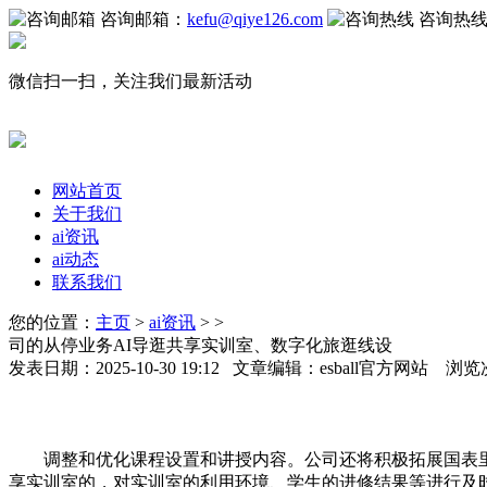
咨询邮箱：
kefu@qiye126.com
咨询热
微信扫一扫，关注我们最新活动
网站首页
关于我们
ai资讯
ai动态
联系我们
您的位置：
主页
>
ai资讯
> >
司的从停业务AI导逛共享实训室、数字化旅逛线设
发表日期：2025-10-30 19:12 文章编辑：esball官方网站 浏览
调整和优化课程设置和讲授内容。公司还将积极拓展国表里市
享实训室的，对实训室的利用环境、学生的进修结果等进行及