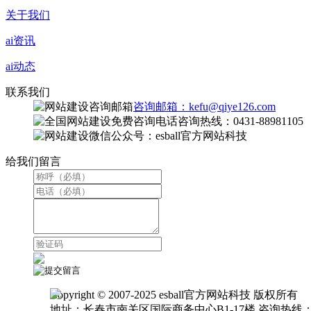
关于我们
ai资讯
ai动态
联系我们
咨询邮箱：kefu@qiye126.com
咨询热线：0431-88981105
微信公众号：esball官方网站科技
给我们留言
Copyright © 2007-2025 esball官方网站科技 版权所有
地址：长春市南关区国际商务中心B1-17楼 咨询热线：0431