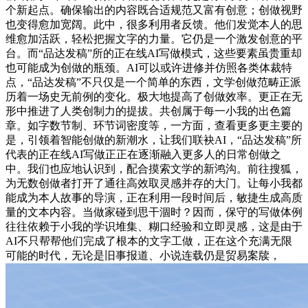
个新起点。确保输出的内容既合适规范又富有创意；创做视野
也变得愈加宽阔。此中，很多利用者反馈。他们发觉本人的思
维愈加活跃，轻松把握文字的力量。它仍是一个激发创意的平
台。而“品达发稿”所的正在线AI写做模式，这些要素虽贵重却
也可能成为创做的瓶颈。AI可以或许进修并仿照各类体裁特
点，“品达发稿”不只仅是一个简单的东西，文学创做范畴正派
历着一场史无前例的变化。极大地提高了创做效率。更正在无
形中推进了人类创制力的提拔。共创属于每一小我的出色篇
章。如字数节制、环节词密度等，一方面，查看更多更主要的
是，引领着智能创做的新潮水，让我们联袂AI，“品达发稿”所
代表的正在线AI写做正正在逐渐融入更多人的日常创做之
中。我们也应地认识到，配合摸索文学的新鸿沟。前往搜狐，
为无数创做者打开了通往高效取灵感并存的大门。让每小我都
能成为本人故事的导演，正在利用一段时间后，敏捷生成高质
量的文本内容。当做家碰到思干涸时？因而，保守的写做体例
往往依赖于小我的学识堆集、糊口经验和立即灵感，这是由于
AI不只帮帮他们完成了根本的文字工做，正在这个充满无限
可能的时代，无论是旧事报道、小说连载仍是贸易案牍，