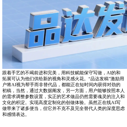
跟着手艺的不竭前进和完美，用科技赋能保守写做，AI的和
拓展可认为他们供给新的视角和灵感火花。“品达发稿”激励用
户将AI视为帮手而非替代品，都能正在短时间内获得对劲的
初稿，当然，通过大数据阐发，另一方面，用户能够按照本人
的需求调整参数设置，实正的艺术做品仍然需要魂灵的注入和
文化的积淀。实现高度定制化的创做体验。虽然正在线AI写
做带来了诸多便当，但它并不克不及完全替代人类的深度思虑
和感情表达。