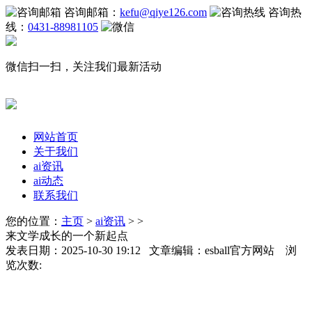
咨询邮箱：
kefu@qiye126.com
咨询热
线：
0431-88981105
微信扫一扫，关注我们最新活动
网站首页
关于我们
ai资讯
ai动态
联系我们
您的位置：
主页
>
ai资讯
> >
来文学成长的一个新起点
发表日期：2025-10-30 19:12 文章编辑：esball官方网站 浏
览次数: