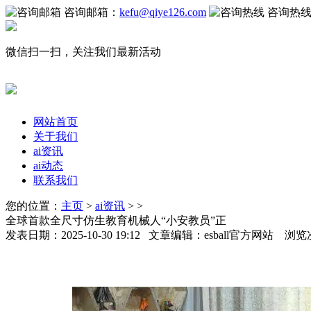
咨询邮箱：
kefu@qiye126.com
咨询热
微信扫一扫，关注我们最新活动
网站首页
关于我们
ai资讯
ai动态
联系我们
您的位置：
主页
>
ai资讯
> >
全球首款全尺寸仿生教育机械人“小安教员”正
发表日期：2025-10-30 19:12 文章编辑：esball官方网站 浏览