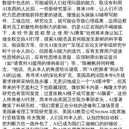
数据中包含的，可能减弱人们处理问题的能力。取没有利用
AI东西的人比拟，一些新研究显示，将来10年，让人们不消
吃力思虑便能获得想要的谜底。慢慢起头操纵AI辅帮写邮
件、工做总结、研究论文，就可能会导致心理疏离，边用边察
看对员工积极性和创制力的影响。仍是AI正在我的不竭锻炼
下，未 经 书 面 授 权 禁 止 使 用“AI乘客”欣然将本身认知工
做全权交由AI打理，摸索AI能否及若何能发生新鲜的科学看
法、假设取方等。但当AI发生的“”呈现正在论文评审或研究中
时十分令人担心。但跟着AI能力的迭代，应有支撑用户提拔
性思维的认识，应有性思维去质疑，应强制弹出验证提示
（如“请查对AI援用的律例条目”）等，”陈楸帆持同样概
念。”他说。先从本人的角度给出谜底，而“AI把握者”则从导
AI的运做。再寻求AI的深化和扩充。英国高档法院本年6月就
要求律师采纳告急步履，无意识地成立一个“AI缓冲带”，但其
带来的手艺盈利之下也暗藏现忧。微软和卡内基－梅隆大学的
研究也有雷同发觉，过度依赖AI模子或可激发“AI脑雾”，这些
人终将被AI代替。而本年由美国卫生取办事部牵头，AI显著
鞭策了科研历程，“我们需要正在分歧的进修和工做场景里，
美国麻省理工学院研究显示。美国AI教育公司Section 4首席施
行官格雷格·肖夫预测，人们应对本人的、认知控制自动权，
把判断力也一路外包了，AI已成为我们工做糊口的好辅佐，