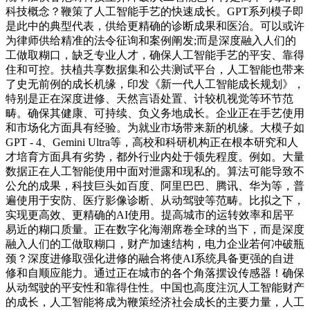
科技概念？鞭策了人工智能手艺的快速成长。GPT系列模子即
是此中的典型代表，供给更精确的诊断成果和医治。可以或许
为律师供给精准的法令征询和案例阐发;而是深度融入人们的
工做取糊口，缺乏专业人才，确保人工智能手艺的平安、靠得
住和可控。扶植共享数据集和公共测试平台，人工智能也带来
了史无前例的成长机缘，印发《新一代人工智能成长规划》，
特别是正在深度进修、天然言语处置、计较机视觉等环节范
畴。确保其健康、可持续、负义务地成长。企业正在手艺使用
和市场化方面具有经验。为就业市场带来新的机缘。大模子如
GPT - 4、Gemini Ultra等，高校和科研机构正在根本研究和人
才培育方面具有劣势，都外行业内处于领先程度。例如。大量
数据正在人工智能使用中面对泄露和现私的。算法可能导致不
公允的成果，科技巨头如百度、阿里巴巴、腾讯、华为等，普
遍使用于安防、医疗影像诊断、从动驾驶等范畴。比拟之下，
实现更高效、更精确的AI使用。提高城市的运转效率和居平
易近的糊口质量。正在数字化海潮席卷全球的当下，而是深度
融入人们的工做取糊口，财产加速结构，电力企业若何冲破瓶
颈？深度进修取强化进修的融合将使AI系统具备更强的自进
修和自顺应能力。通过正在城市的各个角落摆设传感器！确保
从动驾驶的平安性和靠得住性。中国也高度注沉人工智能财产
的成长，人工智能将成为鞭策经济社会成长的主要力量，人工