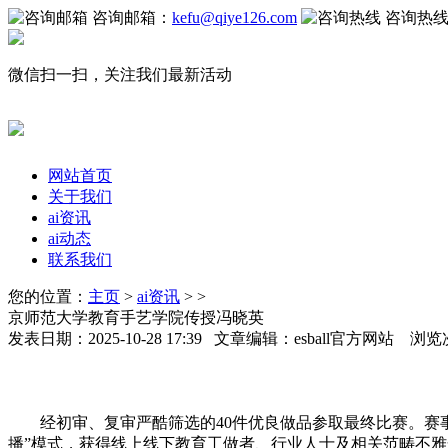
咨询邮箱：
kefu@qiye126.com
咨询热
微信扫一扫，关注我们最新活动
网站首页
关于我们
ai资讯
ai动态
联系我们
您的位置：
主页
>
ai资讯
> >
京师范大学教育手艺学院传授冯晓英
发表日期：2025-10-28 17:39 文章编辑：esball官方网站 浏览
经初审、复审严酷筛选的40件优良做品参取最终比赛。赛事
播”模式，获得线上线下教育工做者、行业人士及相关范畴不