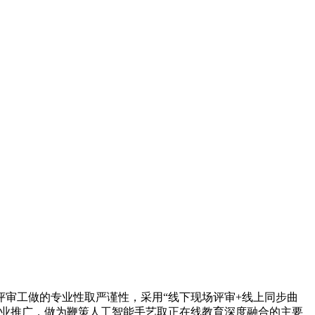
审工做的专业性取严谨性，采用“线下现场评审+线上同步曲
行业推广，做为鞭策人工智能手艺取正在线教育深度融合的主要