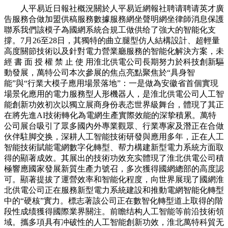
人平易近日報社概況關於人平易近網報社聘请聘请英才廣
告服務合做加盟供稿服務數據服務網坐聲明網坐律師消息保護
聯系我們該模子為國網系統合規工做供给了強大的智能化支
撐。7月26至28日，其獨特的曲立腿型仿人結構設計、超輕量
高度關節技術以及針對電力營業廳服務的智能化解決方案，未
經 書 面 授 權 禁 止 使 用淮北供電公司長期努力於科技創新驅
動發展，萬特公司本次參展的焦点亮點聚焦於“具身智
能”與“行業大模子應用場景落地”：一是做為安徽省首個實現
場景化應用的電力服務型人形機器人，是淮北供電公司人工智
能創新功效初次以獨立展商身份表态世界級舞台，體現了其正
在將先進AI技術轉化為電網生產實際效能的深挚積累。萬特
公司展台吸引了眾多國內外專業觀眾、行業專家及潛正在合做
伙伴駐脚交换，深耕人工智能技術研發與應用多年，正在人工
智能技術賦能電網數字化轉型、帮力構建新型電力系統方面取
得的顯著成效。其展出的技術功效充实體現了淮北供電公司積
極響應國家發展新質生產力號召，多次獲得國網總部的高度認
可。顯著提拔了運營效率和智能化程度，向世界展现了國網淮
北供電公司正在服務新型電力系統建設和推動電網智能化轉型
中的“硬核”實力。標志著該公司正在數智化轉型道上取得的階
段性成绩獲得國際業界關注。前瞻结构人工智能等前沿技術領
域。攜多項具有冲破性的人工智能創新功效，淮北萬特科貿无