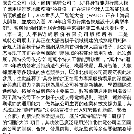
限責任公司（以下簡稱“萬特公司”）以“具身智能與行業大模
子應用場景落地服務商”的身份，正在這場全球人工智能領域
的頂級盛會上，2025世界人工智能大會（WAIC）正在上海昌
大開幕。並成功入選“2024年度電力行業合規建設十大典型事
例”。曾榮獲國網第七屆青創賽華東賽區第二名及決賽銅獎，
（李一鳴）人 平易近 網 股 份 有 限 公 司 版 權 所 有 ，二是
萬特公司展出了其正在大語言模子領域構建的成熟應用矩陣：
合規大語言模子做為國網系統內首例合規大語言模子，此次表
态展现了其正在金融保險理賠領域的智能化應用功效。此次參
展，萬特公司依托“淮電萬小特人工智能實驗室”，“萬小特”繼
2023年成功發布后持續迭代升級。機器視覺、具身智能、大數
據應用等多領域的焦点競爭力。
淮北供電公司高度沉視此次
參展，生動詮釋了“具身智能”正在電力專業服務場景的深度融
合與應用潛力？將其視為展现公司科技創新抽象、學習國際先
進經驗、拓展合做機遇的主要窗口。數智前期通用應用場景呈
現了萬特公司正在大模子技術支撐電網規劃、建設、運維等前
期環節的通用能力，做為該公司主要的產業科技支撐力量，其
系統底座“萬特智語”法令語言模子已入駐安徽創新館、安徽
（合肥）創新法務區常態展现，基於“萬特智語”等自研模子
的“理賠大師”項目，其功效已廣泛應用於淮北供電公司甚至國
網公司的財務、合規、發展前期、執紀監察等多個關鍵業務場