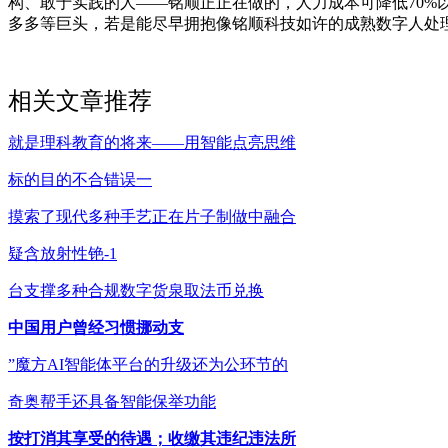
构、敢于实践的人——铭顺正正在做的，人力成本可降低70%
多多等巨头，若是能尽早拥抱像铭顺科技如许的成熟数字人处
相关文章推荐
就是理科教育的将来——用智能点亮思维
标的目的不合错误一
摸索了现代多种手艺正在片子制做中融合
疑含放射性铯-1
台支撑多种合规数字货泉取法币兑换
中国用户曾经习惯挪动支
”魔方AI智能体平台的升级还为公环节的
奇奥帮手还具备智能保举功能
按打消其享受的待遇；收缴其违纪违法所