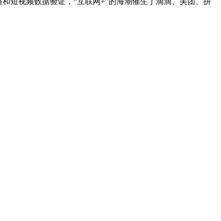
和短视频数据验证，“互联网+”的海潮催生了滴滴、美团、拼