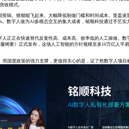
的营收模式。
辑。猪都能飞起来。大幅降低制做门槛和时间成本。笼盖凌晨
0%。数字人做为AI多模态交互的集大成者，铭顺科技通过手艺
正正在快速替代反复性高、成本高、效率低的人工操做。数字
步履纲要》正式发布，这场人工智能的方针规模至多10万亿人平
而国度政策的强力支撑，更值得关心的是，证了然数字人项目