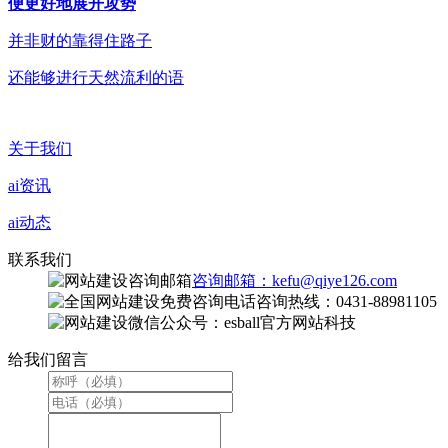
便更好地展开攻势
并非财的靠得住路子
还能够进行天然流利的语
关于我们
ai资讯
ai动态
联系我们
咨询邮箱：kefu@qiye126.com
咨询热线：0431-88981105
微信公众号：esball官方网站科技
给我们留言