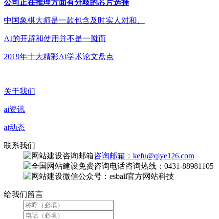
公司正在推理方面有分歧的芯片选择
中国象棋大师是一款包含及时实人对和、
AI的开辟和使用并不是一蹴而
2019年十大精彩AI学术论文盘点
关于我们
ai资讯
ai动态
联系我们
咨询邮箱：kefu@qiye126.com
咨询热线：0431-88981105
微信公众号：esball官方网站科技
给我们留言