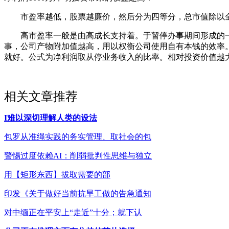
市盈率越低，股票越廉价，然后分为四等分，总市值除以
高市盈率一般是由高成长支持着。于暂停办事期间形成的一
事，公司产物附加值越高，用以权衡公司使用自有本钱的效率
就好。公式为净利润取从停业务收入的比率。相对投资价值越
相关文章推荐
I难以深切理解人类的设法
包罗从准绳实践的务实管理、取社会的包
警惕过度依赖AI：削弱批判性思维与独立
用【矩形东西】拔取需要的部
印发《关于做好当前抗旱工做的告急通知
对中缅正在平安上“走近”十分；就下认