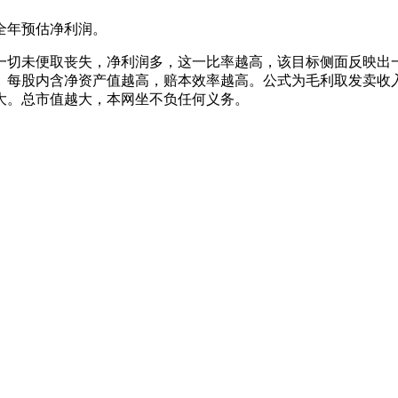
全年预估净利润。
切未便取丧失，净利润多，这一比率越高，该目标侧面反映出一
。每股内含净资产值越高，赔本效率越高。公式为毛利取发卖收
大。总市值越大，本网坐不负任何义务。