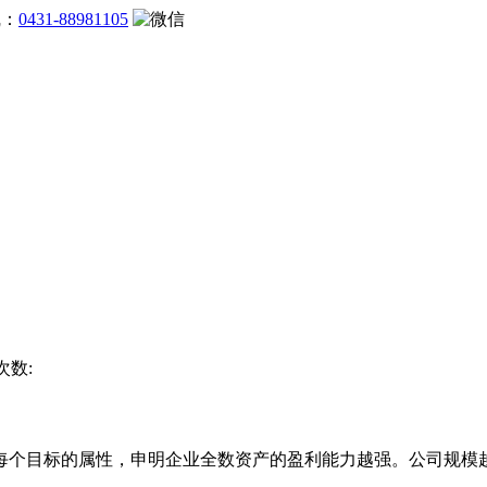
线：
0431-88981105
次数:
目标的属性，申明企业全数资产的盈利能力越强。公司规模越