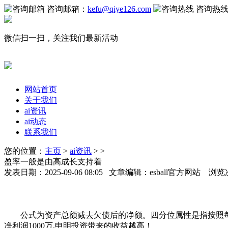
咨询邮箱：
kefu@qiye126.com
咨询热
微信扫一扫，关注我们最新活动
网站首页
关于我们
ai资讯
ai动态
联系我们
您的位置：
主页
>
ai资讯
> >
盈率一般是由高成长支持着
发表日期：2025-09-06 08:05 文章编辑：esball官方网站 浏览
公式为资产总额减去欠债后的净额。四分位属性是指按照每个
净利润1000万,申明投资带来的收益越高！