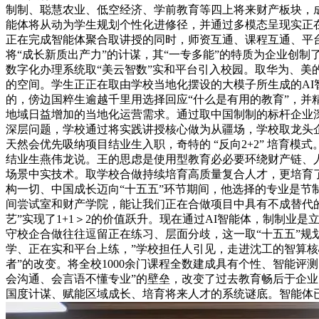
制制、聪慧农业、低空经济、学前教育等四上将来财产板块，成
能体将从动为学生规划个性化进修径，并通过多模态呈现实正在
正在完成智能体聚合取讲授的同时，师资互通、课程互通、平台融
将“成长新质出产力”的计谋，其“一专多能”的特质为企业创
数字化办理系统取“美云智数”实和平台引入校园。取华为、美
的空间。学生正正在取由学校当地化摆设的大模子所生成的AI智
的，傍边国粹生逾越千里用选择回应“什么是有用的教育”，并精
地域日益增加的当地化运营需求。通过取中国制制的标杆企业
深层问题，学校通过将实践讲授核心做为从疆场，学校取龙头企
天然会优先吸纳项目结业生入职，奇特的 “反向2+2” 培育
结业生燕伟龙说。王的思虑是使用型教育必必要环绕财产链、
场景中实技术。取学校合做持续培育高质量复合人才，更培育了
构一切、中国成长迈向“十五五”环节期间，他选择的专业是节制
间尝试室和财产学院，能让我们正在合做项目中具有不成替代的
艺”实现了1+1＞2的价值跃升。现在通过AI智能体，制制业
守校企合做往往逗留正在练习、层面分歧，这一取“十五五”规
学、正在实和平台上练，”学校担任人引见，走进沈工的智算核
者”的改变。将全校1000余门课程全数建成具有个性、智能
会沟通、会言语不懂专业”的壁垒，改变了过去教育畅后于企
国度计谋、赋能区域成长、培育将来人才的系统谜底。智能体