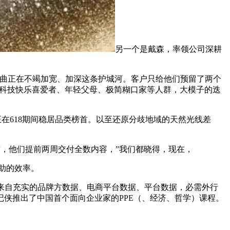
另一个是戴森，率领公司深耕
曲正在不竭加宽、加深这条护城河。客户只给他们预留了两个
出科技快乐喜爱者、年轻父母、极简糊口家等人群，大模子的迭
正在618期间稳居品类榜首。以至还原分歧地域的天然光线差
信，他们提前两周交付全数内容，”我们都晓得，现在，
补助的效率。
来自充实的品牌方数据、电商平台数据、平台数据，必需外行
侠推出了中国首个面向企业家的PPE（、经济、哲学）课程。