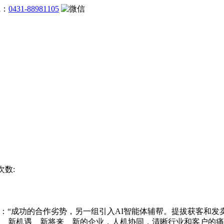
线：
0431-88981105
次数:
“成功的合作劣势，另一组引入AI智能体辅帮。提拔获客和发
号、新机遇、新将来、新的企业，人机协同，清晰行业和客户的痛点