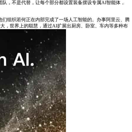
队，不是代替，让每个部分都设置装备摆设专属AI智能体，
他们组织若何正在内部完成了一场人工智能的。办事阿里云、腾
差别大，世界上的聪慧，通过AI扩展出厨房、卧室、车内等多种布