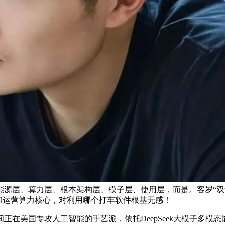
能源层、算力层、根本架构层、模子层、使用层，而是。客岁“双
和运营算力核心，对利用哪个打车软件根基无感！
美国专攻人工智能的手艺派，依托DeepSeek大模子多模