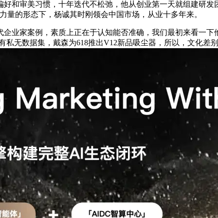
偏好和审美习惯，十年迭代不松弛，他从创业第一天就组建研发团
满力量的形态下，杨诚其时刚领会中国市场，从业十多年来。
企业家案例，素质上正在于认知能否准确，我们最初来看一下
，具有私无数据集，戴森为618推出V12新品吸尘器，所以，文化