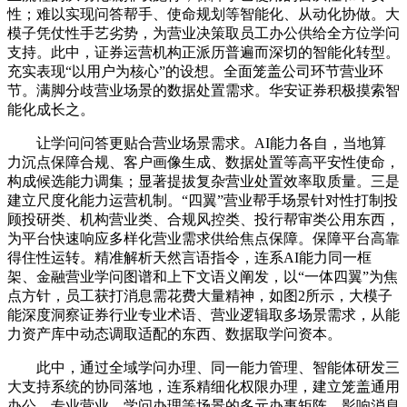
性；难以实现问答帮手、使命规划等智能化、从动化协做。大
模子凭仗性手艺劣势，为营业决策取员工办公供给全方位学问
支持。此中，证券运营机构正派历普遍而深切的智能化转型。
充实表现“以用户为核心”的设想。全面笼盖公司环节营业环
节。满脚分歧营业场景的数据处置需求。华安证券积极摸索智
能化成长之。
让学问问答更贴合营业场景需求。AI能力各自，当地算
力沉点保障合规、客户画像生成、数据处置等高平安性使命，
构成候选能力调集；显著提拔复杂营业处置效率取质量。三是
建立尺度化能力运营机制。“四翼”营业帮手场景针对性打制投
顾投研类、机构营业类、合规风控类、投行帮审类公用东西，
为平台快速响应多样化营业需求供给焦点保障。保障平台高靠
得住性运转。精准解析天然言语指令，连系AI能力同一框
架、金融营业学问图谱和上下文语义阐发，以“一体四翼”为焦
点方针，员工获打消息需花费大量精神，如图2所示，大模子
能深度洞察证券行业专业术语、营业逻辑取多场景需求，从能
力资产库中动态调取适配的东西、数据取学问资本。
此中，通过全域学问办理、同一能力管理、智能体研发三
大支持系统的协同落地，连系精细化权限办理，建立笼盖通用
办公、专业营业、学问办理等场景的多元办事矩阵。影响消息