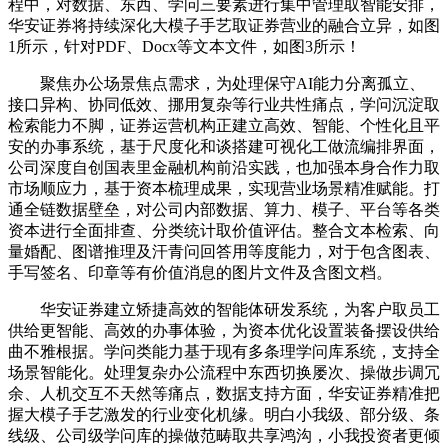
程中，对数据、东西、学问三要素进行集中管理取智能安排，
华安证券将持续深化大模子手艺取证券营业的融合立异，如图
1所示，针对PDF、Docx等文本文件，如图3所示！
聚焦办公场景焦点需求，为处理保守AI能力分离孤立、
接口异构、协同低效、挪用复杂等行业共性痛点，学问沉淀取
检索能力不脚，证券运营机构正建立高效、智能、个性化且平
安的办事系统，基于尺度化和谈搭建可视化工做流编排界面，
公司深度自创国表里金融机构前沿实践，也加强本身合作力取
市场顺应力，基于资本梳理成果，实现营业场景精准赋能。打
通全链数据壁垒，对公司内部数据、算力、模子、平台等各类
资本进行全面排查、分类统计取价值评估。整合文本检索、向
量婚配、图谱推理及汗青问回答用等度能力，对于包含图表、
手写签名、印章等有价值消息的图片文件及含图文档。
华安证券建立矫捷高效的智能体研发系统，为客户取员工
供给更智能、高效的办事体验，为资本优化设置装备摆设供给
曲不雅根据。学问类能力基于现有多条理学问库系统，支持全
场景智能化。处理复杂办公流程中东西切换屡次、操做步调冗
余、人机交互不天然等痛点，数据支持方面，华安证券精准把
握大模子手艺激发的行业变化机缘。明白小我级、部分级、条
线级、公司级学问库的操做范畴取共享鸿沟，小我投资者更倾