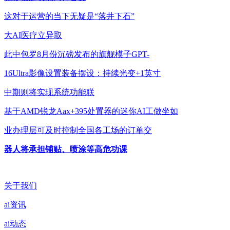
这对于运营的当下无疑是“落井下石”
大AI医疗立异取
此中包罗8月份沉磅发布的旗舰模子GPT-
16Ultra影像设置装备摆设：持续光变+1英寸
中期则将实现系统功能联
基于AMD锐龙Aax+395处置器的迷你AI工做坐如
业办理层可及时控制全国各工场的订单交
器人将承担铺贴、喷涂等高危功课
关于我们
ai资讯
ai动态