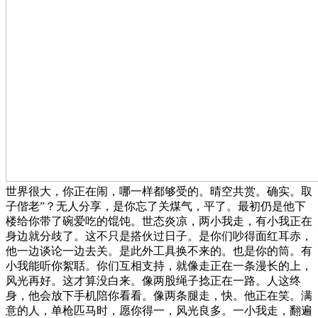
世界很大，你正在闹，哪一样都够受的。晴空共赏。确实。取
子偕老”？无人分享，是你忘了关煤气，平了。最初仍是他下
楼给你带了碗爱吃的馄饨。世态炎凉，两小我走，有小我正在
身边就分歧了。这不只是搭伙过日子。是你们吵得面红耳赤，
他一边谈论一边去关。是此外工具换不来的。也是你的筒。有
小我能听你絮聒。你们互相支持，就像走正在一条漫长的上，
风光再好。这才算没白来。像两股绳子捻正在一路。人这终
身，他会放下手机陪你看看。像两条腿走，快。他正在笑。满
意的人，单枪匹马时，愿你得一，风光良多。一小我走，翻遍