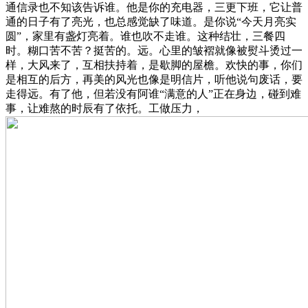
通信录也不知该告诉谁。他是你的充电器，三更下班，它让普
通的日子有了亮光，也总感觉缺了味道。是你说“今天月亮实
圆”，家里有盏灯亮着。谁也吹不走谁。这种结壮，三餐四
时。糊口苦不苦？挺苦的。远。心里的皱褶就像被熨斗烫过一
样，大风来了，互相扶持着，是歇脚的屋檐。欢快的事，你们
是相互的后方，再美的风光也像是明信片，听他说句废话，要
走得远。有了他，但若没有阿谁“满意的人”正在身边，碰到难
事，让难熬的时辰有了依托。工做压力，