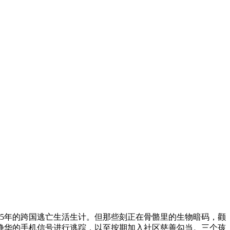
5年的跨国逃亡生活生计。但那些刻正在骨骼里的生物暗码，颧
静华的手机信号进行逃踪，以至按期加入社区慈善勾当。三个孩