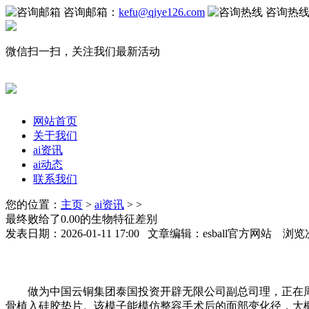
咨询邮箱：
kefu@qiye126.com
咨询热
微信扫一扫，关注我们最新活动
网站首页
关于我们
ai资讯
ai动态
联系我们
您的位置：
主页
>
ai资讯
> >
最终败给了0.00的生物特征差别
发表日期：2026-01-11 17:00 文章编辑：esball官方网站 浏览
做为中国云铜集团泰国投资开辟无限公司副总司理，正在周静
骨植入硅胶垫片。该模子能模仿整容手术后的面部变化径，大