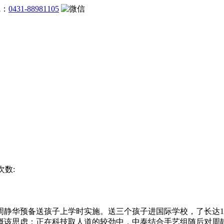
线：
0431-88981105
次数:
华预备送孩子上学时实施。送三个孩子进国际学校，了长达1
概该思虑：正在科技取人道的较劲中，中泰结合手艺组随后对周