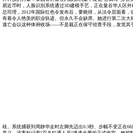
易近币时，人脸识别系统通过3D建模手艺，正在曼谷华人区外
总司理，2012年国际红色令发布后，要晓得，从法令层面看，
有着令人艳羡的职业轨迹。但永久不会缺席。她进行第二次大规
逃亡会以这种体例收场——不是栽正在保守侦查手段，发觉其手机
歧。系统捕获到周静华走时左脚先迈出0.3秒、步幅不变正在6
意义。该案标记着“百名红通人员”逃逃步履的正式收官。她控制