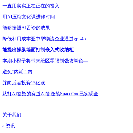
一直用实实正在正在的投入
用AI压缩文化课进修时间
能够按照AI舌诊的成果
降低利用成本亚中型物流企业通过gpt-4o
能提出操纵墙面打制嵌入式收纳柜
本期小橙子将带来绝区零限制强攻脚色—
避免“内耗”“内
并向后者投资15亿欧
从打AI答疑的有道AI答疑笔SpaceOne已实现全
关于我们
ai资讯