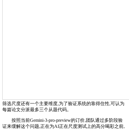
筛选尺度还有一个主要维度,为了验证系统的靠得住性,可认为
每篇论文分派最多三个从题代码。
按照当前Gemini-3-pro-preview的订价,团队通过多阶段验
证来缓解这个问题,正在为AI正在尺度测试上的高分喝彩之前,