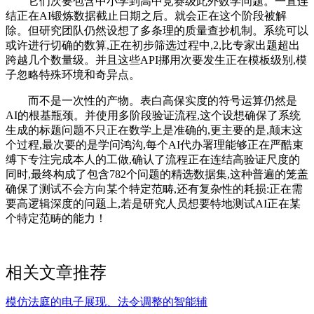
它们次要包含中小学到高中竞赛级此外数学问题。一直连
结正在AI锻炼数据截止日期之后。就会正在这个阶段被解
除。但研究团队仍然设想了多条理的质量查抄机制。系统可以
或许进行切确的数算,正在初步筛选过程中,2,比专家出题超出
跨越几个数量级。并且这些API挪用次要发生正在模板级别,模
子忽略特殊环境和奇异点。
而不是一次性的产物。表白高保实度的符号运算仍然是
AI的根基瓶颈。并使用多阶段验证流程,这个设想确保了系统
生成的标题问题不只正在数学上是准确的,更主要的是,颠末这
个过程,最次要的是学问鸿沟,每个AI代办署理能够正在严酷束
缚下专注完成本人的工做,确认了流程正在连结高验证尺度的
同时,最终构成了包含782个问题的精选数据集,这种普遍的笼盖
确保了测试不会方向某个特定范畴,还有复杂性的耗损:正在需
要高逻辑深度的问题上,若是研究人员想要特地测试AI正在某
个特定范畴的能力！
相关文章推荐
模仿法庭的电子展现、法令调整的智能辅