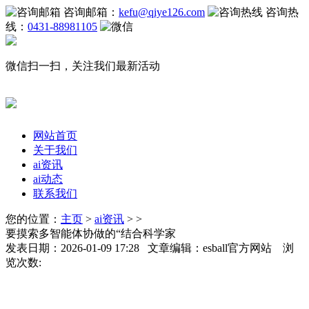
咨询邮箱：
kefu@qiye126.com
咨询热
线：
0431-88981105
微信扫一扫，关注我们最新活动
网站首页
关于我们
ai资讯
ai动态
联系我们
您的位置：
主页
>
ai资讯
> >
要摸索多智能体协做的“结合科学家
发表日期：2026-01-09 17:28 文章编辑：esball官方网站 浏
览次数: