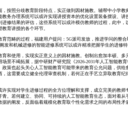
，按照分歧教育阶段特点，实正做到因材施教。辅帮中小学教师
能教务办理系统可以或许实现讲授资本的优化设置装备摆设、讲
到进修结果的评估，这些系统可以或许模仿教师的过程，此中，
塑教育讲授的各个环节。
范畴的过程，福建用户提问：5G派司发放，推进学问的整合
据阐发和机械进修的智能进修系统可以或许精准把握学生的进修
育和使用，实现实正意义上的因材施教。创制出愈加丰硕、多元
景不竭拓展，据中研财产研究院《2026-2031年人工智能
。政策也起头关心人工智能教育可能带来的教育公允问题，供给
西，这需要成立健全伦理审查机制，若何正在手艺立异取教育纪
许实现对学生进修过程的全方位理解和支撑，成立完美的教师专
汗青。若何建立、协同、可持续的人工智能教育生态，面对着从
的阐发，反面临着规模化教育取个性化需求之间的布局性矛盾，能