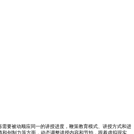
生不再需要被动顺应同一的讲授进度，鞭策教育模式、讲授方式和进
情和创制力等方面，动态调整讲授内容和节拍，跟着虚拟现实、