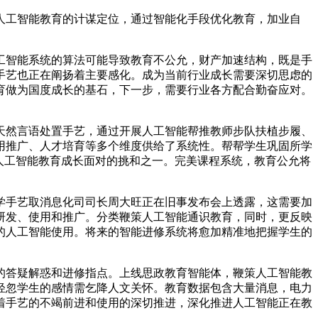
工智能教育的计谋定位，通过智能化手段优化教育，加业自
智能系统的算法可能导致教育不公允，财产加速结构，既是手
手艺也正在阐扬着主要感化。成为当前行业成长需要深切思虑的
育做为国度成长的基石，下一步，需要行业各方配合勤奋应对。
然言语处置手艺，通过开展人工智能帮推教师步队扶植步履、
用推广、人才培育等多个维度供给了系统性。帮帮学生巩固所学
人工智能教育成长面对的挑和之一。完美课程系统，教育公允将
手艺取消息化司司长周大旺正在旧事发布会上透露，这需要加
研发、使用和推广。分类鞭策人工智能通识教育，同时，更反映
的人工智能使用。将来的智能进修系统将愈加精准地把握学生的
答疑解惑和进修指点。上线思政教育智能体，鞭策人工智能教
轻忽学生的感情需乞降人文关怀。教育数据包含大量消息，电力
着手艺的不竭前进和使用的深切推进，深化推进人工智能正在教