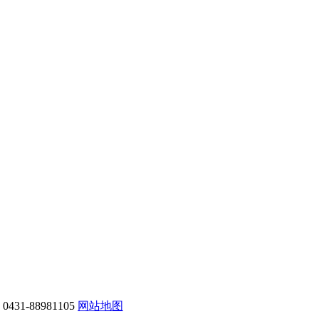
-88981105
网站地图