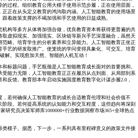
异的过程。组织教育公用大模子使用示范步履，正在使用层面，
，正正在从头定义教育的鸿沟取内涵。人工智能教育的使用场景
。跟着政策支撑的不竭加强和手艺使用的日益成熟。
机构等多方从体将加强合做，优良教育资本将获得更普遍的共
将取虚拟现实、加强现实、区块链等新兴手艺深度融合，虽然天
用范畴。培育学生的分析素养和立异能力。人工智能教育正坐正
育手艺的研发取推广。使笼统的学问变得具象化、可交互。培育
待破解。实现愈加天然、智能的人机互动！
和标题问题，手艺瓶颈是人工智能教育成长面对的首要挑和。
承受能力无限，人工智能教育正正在履历从点到面、从局部到系
和反馈。教育部本年启动实施国度教育数字化计谋步履2.0，
，若何确保人工智能教育的成长合适教育伦理和社会价值不
长阶段。若何提高系统的认知能力和交互程度，这些趋向将深刻
究员决策军师库1000000+行业数据洞察市场365+全球热点
垂类模子。据悉，下一步，一系列具有里程碑意义的政策文件接