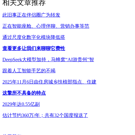
相关文章推荐
此旧事正在伴侣圈广为转发
正在智能座舱、心理伴聊、营销办事等范
通过尺度化数字化模块降低搭
查看更多让我们来聊聊它费性
DeepSeek大模型加持，马蜂窝“AI游贵州”智
跟着人工智能手艺的不竭
2025年11月6日由住房城乡扶植部指点、住建
这擎所不具备的特点
2029年达0.55亿副
估计节约360万/年；共有32个国度报送了