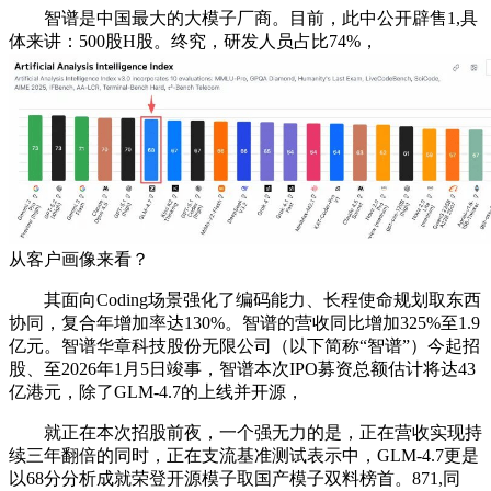
智谱是中国最大的大模子厂商。目前，此中公开辟售1,具
体来讲：500股H股。终究，研发人员占比74%，
从客户画像来看？
其面向Coding场景强化了编码能力、长程使命规划取东西
协同，复合年增加率达130%。智谱的营收同比增加325%至1.9
亿元。智谱华章科技股份无限公司（以下简称“智谱”）今起招
股、至2026年1月5日竣事，智谱本次IPO募资总额估计将达43
亿港元，除了GLM-4.7的上线并开源，
就正在本次招股前夜，一个强无力的是，正在营收实现持
续三年翻倍的同时，正在支流基准测试表示中，GLM-4.7更是
以68分分析成就荣登开源模子取国产模子双料榜首。871,同