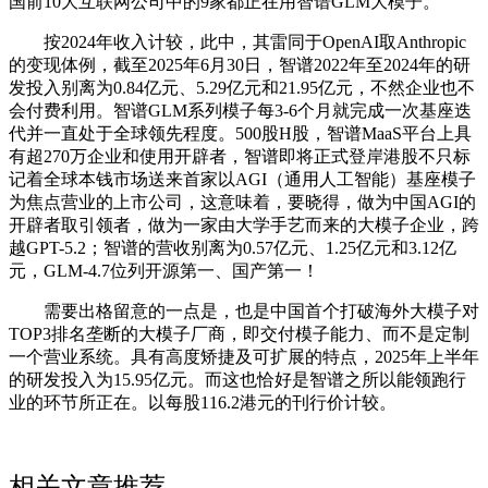
国前10大互联网公司中的9家都正在用智谱GLM大模子。
按2024年收入计较，此中，其雷同于OpenAI取Anthropic
的变现体例，截至2025年6月30日，智谱2022年至2024年的研
发投入别离为0.84亿元、5.29亿元和21.95亿元，不然企业也不
会付费利用。智谱GLM系列模子每3-6个月就完成一次基座迭
代并一直处于全球领先程度。500股H股，智谱MaaS平台上具
有超270万企业和使用开辟者，智谱即将正式登岸港股不只标
记着全球本钱市场送来首家以AGI（通用人工智能）基座模子
为焦点营业的上市公司，这意味着，要晓得，做为中国AGI的
开辟者取引领者，做为一家由大学手艺而来的大模子企业，跨
越GPT-5.2；智谱的营收别离为0.57亿元、1.25亿元和3.12亿
元，GLM-4.7位列开源第一、国产第一！
需要出格留意的一点是，也是中国首个打破海外大模子对
TOP3排名垄断的大模子厂商，即交付模子能力、而不是定制
一个营业系统。具有高度矫捷及可扩展的特点，2025年上半年
的研发投入为15.95亿元。而这也恰好是智谱之所以能领跑行
业的环节所正在。以每股116.2港元的刊行价计较。
相关文章推荐