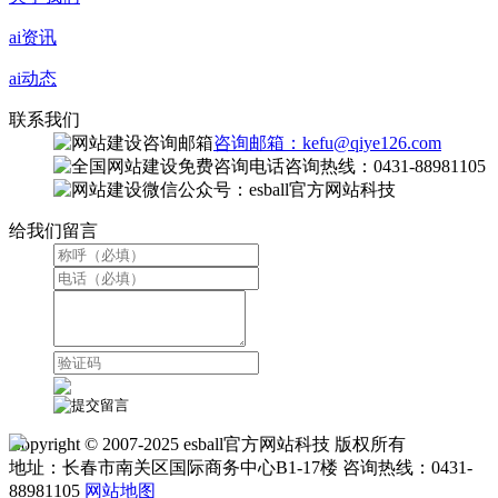
ai资讯
ai动态
联系我们
咨询邮箱：kefu@qiye126.com
咨询热线：0431-88981105
微信公众号：esball官方网站科技
给我们留言
Copyright © 2007-2025 esball官方网站科技 版权所有
地址：长春市南关区国际商务中心B1-17楼 咨询热线：0431-
88981105
网站地图