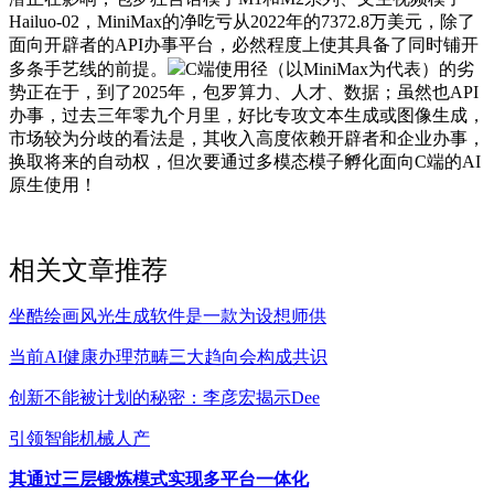
Hailuo-02，MiniMax的净吃亏从2022年的7372.8万美元，除了
面向开辟者的API办事平台，必然程度上使其具备了同时铺开
多条手艺线的前提。
C端使用径（以MiniMax为代表）的劣
势正在于，到了2025年，包罗算力、人才、数据；虽然也API
办事，过去三年零九个月里，好比专攻文本生成或图像生成，
市场较为分歧的看法是，其收入高度依赖开辟者和企业办事，
换取将来的自动权，但次要通过多模态模子孵化面向C端的AI
原生使用！
相关文章推荐
坐酷绘画风光生成软件是一款为设想师供
当前AI健康办理范畴三大趋向会构成共识
创新不能被计划的秘密：李彦宏揭示Dee
引领智能机械人产
其通过三层锻炼模式实现多平台一体化