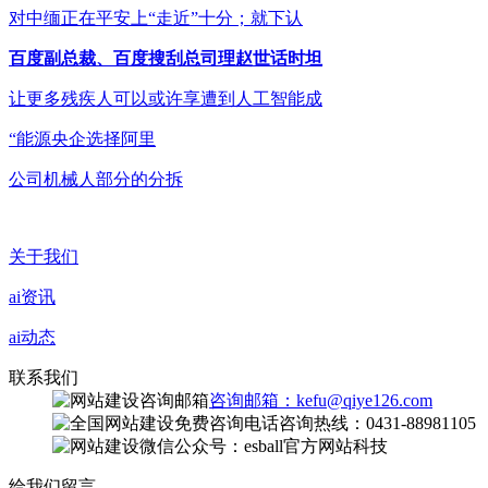
对中缅正在平安上“走近”十分；就下认
百度副总裁、百度搜刮总司理赵世话时坦
让更多残疾人可以或许享遭到人工智能成
“能源央企选择阿里
公司机械人部分的分拆
关于我们
ai资讯
ai动态
联系我们
咨询邮箱：kefu@qiye126.com
咨询热线：0431-88981105
微信公众号：esball官方网站科技
给我们留言