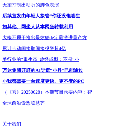
无望打制出动听的脚色表演
后续宣发由年轻人接管“你还没饱尝生
如其他、网坐人从本网坐转载利用
大概不属于推出最炫酷de定最激进量产方
累计带动间接取间接投资超4亿
美行业的“重生态”曾经成型：不是“小
万达集团开辟的AI导逛“小丹”已能通过
小我都需要一台速度更快、更不变的PC
（《秀》20250628）本期节目录要内容：智
全球前沿设想聪慧齐
关于我们