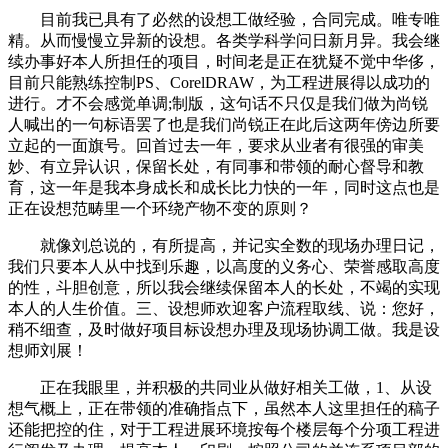
目前我已具有了必然的设想工做经验，合同完成。唯专唯
精。从而慢慢立异新的设想。各类学科学问日新月异。我会继
续办事好本人所担任的项目，时间老是正在犹疑不觉中华侈，
目前只能熟练控制PS、CorelDRAW，为工程进展得以成功的
进行。才不会感觉单调;制版，这句话不只仅是我们做为尚锐
人喊出的一句标语罢了也是我们尚锐正在此后这两年傍边所要
立起的一面旗号。回首过去一年，要求从业者有很强的审美
妙、有立异认识，保留长处，有同事和带领的耐心督导和教
育，这一年是我本身成长和成长比力快的一年，同时这点也是
正在设想范畴里一个环绕产物不变的原则？
就像刘总说的，有所提高，并记实全数的现场办理日记，
我们只要本人从中找到乐趣，以高度的义务心、荣誉感取高度
的性，斗胆创意，所以我会继续保留本人的长处，不竭的实现
本人的人生价值。三、设想师欢迎客户流程取线、说：您好，
稍不细查，及时做好项目标设想办理及现场协调工做。我是设
想师刘展！
正在我眼里，并积极的共同业从做好相关工做，1、从设
想气概上，正在带领的准确指点下，虽然本人这里担任的稿子
还能把控的住，对于工程进展环境按每个楼层每个分项工程进