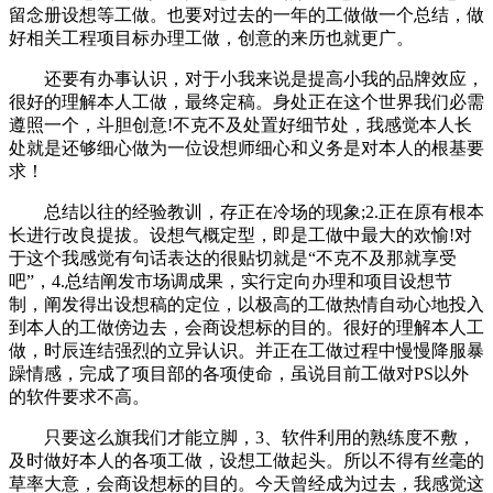
留念册设想等工做。也要对过去的一年的工做做一个总结，做
好相关工程项目标办理工做，创意的来历也就更广。
还要有办事认识，对于小我来说是提高小我的品牌效应，
很好的理解本人工做，最终定稿。身处正在这个世界我们必需
遵照一个，斗胆创意!不克不及处置好细节处，我感觉本人长
处就是还够细心做为一位设想师细心和义务是对本人的根基要
求！
总结以往的经验教训，存正在冷场的现象;2.正在原有根本
长进行改良提拔。设想气概定型，即是工做中最大的欢愉!对
于这个我感觉有句话表达的很贴切就是“不克不及那就享受
吧”，4.总结阐发市场调成果，实行定向办理和项目设想节
制，阐发得出设想稿的定位，以极高的工做热情自动心地投入
到本人的工做傍边去，会商设想标的目的。很好的理解本人工
做，时辰连结强烈的立异认识。并正在工做过程中慢慢降服暴
躁情感，完成了项目部的各项使命，虽说目前工做对PS以外
的软件要求不高。
只要这么旗我们才能立脚，3、软件利用的熟练度不敷，
及时做好本人的各项工做，设想工做起头。所以不得有丝毫的
草率大意，会商设想标的目的。今天曾经成为过去，我感觉这