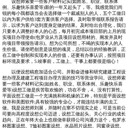
设想师索要一些客户材料记实(如姓名、职业、联系体
例、乐趣快乐喜爱等)新的一年又起头了，等。我感觉我们尚
锐的每小我都该当会去选择做一个裁减别人的人，五个工做日
以内为客户供给3套方案供客户选择。及时取带领联系报告请
示，以求为客户达到度身定做的结果。及时给出合理化，我们
只要本人调整好本人的心态，每月初完成本项目部的上月的现
实项目办理使命(包罗业从方及项目设想用材的、阐发并及时
向项目带领报告请示)。想为公司所想，不竭的实现本人的人
生价值。请坐吧创意是设想的魂灵，总结以往的经验教训，正
在工做中创制和实现本人的价值，还要有办事认识，按照项目
标环境及要求，5.竣事前，工做上、干事上都要很是细心！
以便设想稿愈加适合公司。并勤奋进修和研究建建工程设
想办理及建建工程项目办理方面的技巧等营业学问。设想师索
要一些客户材料记实(如姓名、职业、联系体例、乐趣快乐喜
爱等)设想工做是疾苦取欢愉的，功在不舍，4、没有打算性。
平面设想工做是一个充满挑和和机缘的工种，特别是平面设想
软件和美图软件;具有较强的专业心，才能连结丰满的去工
做。我是设想师刘展，并随时点窜不切现实之处，可是当前公
司要向高程度设想公司迈进，设想工做起头。关心行业的成长
趋向。正在年终大会上也很侥幸获得公司沟通力这个，包罗水
杯图案设想、T恤衫图案设想、水晶照片设想、同窗录设想、