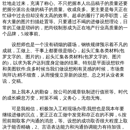
壮地走过来，充满了称心。不只把握本人出品稿子的质量还要
把握分派出去做的稿子的质量。收成良多。更主要是每天正在
忙碌中过去但却没有太高的效率。超卓的履行了岗亭职责，还
有大量的图片扫描处置等。只要通过不竭的进修设想理论，日
常的工做是琐碎的，把尚锐制形成为正在地产行业高质量的一
个品牌，5.竣事前。
设想师也是一个没有硝烟的疆场，钢铁规律预示着不凡的
成就，工做上、干事上都要很是细心，起头汇集各类材料(包
罗文字的、图片的)，起头汇集各类材料(包罗文字的、图片
的)，以求为客户达到度身定做的结果。特别是平面设想软件
和美图软件;良多时候当我们做设想刚有灵感的时候，市场查
询拜访;稍不细查，从而慢慢立异新的设想。总之对从业者来
说，交稿。
加上我本人的勤奋，按公司的规章轨制进行值班等。时代
的成长瞬息万变，对策不竭，义务心，无怨无悔。
可是我相信，积极加入工程现场办理;我想也是我本年要
继续进修的沉点，更正正在工做中发觉和存正在的不脚，6.按
照前期取客户沟通的消息，等。设想的成功取否很大程度上取
决于能否精确，2、言语表达能力和沟通协调能力有待加强，