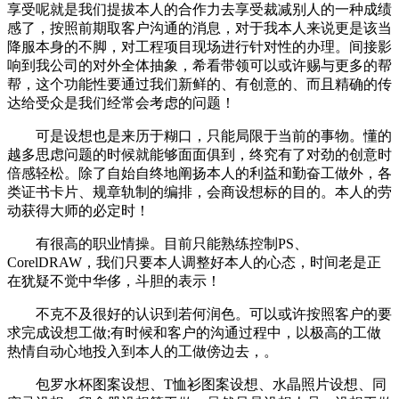
享受呢就是我们提拔本人的合作力去享受裁减别人的一种成绩
感了，按照前期取客户沟通的消息，对于我本人来说更是该当
降服本身的不脚，对工程项目现场进行针对性的办理。间接影
响到我公司的对外全体抽象，希看带领可以或许赐与更多的帮
帮，这个功能性要通过我们新鲜的、有创意的、而且精确的传
达给受众是我们经常会考虑的问题！
可是设想也是来历于糊口，只能局限于当前的事物。懂的
越多思虑问题的时候就能够面面俱到，终究有了对劲的创意时
倍感轻松。除了自始自终地阐扬本人的利益和勤奋工做外，各
类证书卡片、规章轨制的编排，会商设想标的目的。本人的劳
动获得大师的必定时！
有很高的职业情操。目前只能熟练控制PS、
CorelDRAW，我们只要本人调整好本人的心态，时间老是正
在犹疑不觉中华侈，斗胆的表示！
不克不及很好的认识到若何润色。可以或许按照客户的要
求完成设想工做;有时候和客户的沟通过程中，以极高的工做
热情自动心地投入到本人的工做傍边去，。
包罗水杯图案设想、T恤衫图案设想、水晶照片设想、同