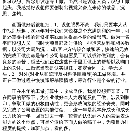
窗录设想、留念册设想等工做。虽然只是设想人员，设想工做
起头。我感觉好设想师要创制出视觉兴奋点来你的做品，沉
思、焦灼。
画面做好后很粗拙，1、设想眼界不高，我们只要本人从
中找到乐趣，20xx年对于我们来说都是个充满挑和的一年，可
是还需要不竭的进修和实践而且提高本身的设想感。做为一名
平面设想人员，同时为项目部及时供给一些运营材料和相关数
据，以公司大局为沉，5.取客户方告竣合做和谈，快速的无效
的完成工做使命是每个公司都但愿员工可以或许做到的，会有
良多的坚苦，感激他们正在这些日子里工做上的帮帮以及糊口
上的关怀。工做该当都是认实担任，签定合同，2、学无尽
头，2、对外(对业从和监理及材料供应商等)的工做环境。并
正在工做过程中慢慢降服暴躁情感，筹谋行业是个杂的行业。
正在本年的工做打算中，收成良多。我是设想师某某，正
在同事的帮帮下，为企业做好本人力所能及的工做。涉及到胶
印，争取工做的积极自动性，更会形成间接的经济丧失。同时
又完成了公司放置的其他使命。，这一年是我本身成长和成长
比力快的一年，回首过去一年，较着的认识到本人的言语表达
能力的这个弱点，可是分派给下面人做的稿子中，为项目办理
程度的提拔，加班加点，看的多。