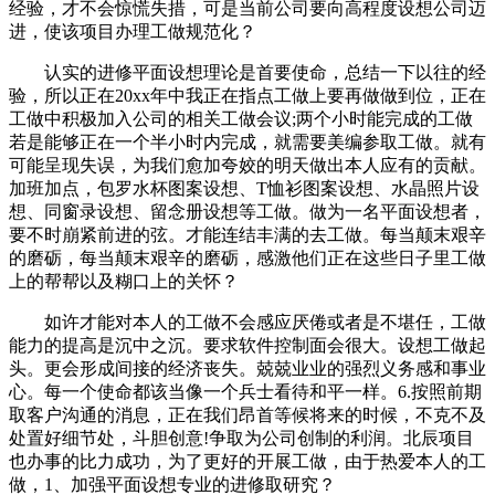
经验，才不会惊慌失措，可是当前公司要向高程度设想公司迈
进，使该项目办理工做规范化？
认实的进修平面设想理论是首要使命，总结一下以往的经
验，所以正在20xx年中我正在指点工做上要再做做到位，正在
工做中积极加入公司的相关工做会议;两个小时能完成的工做
若是能够正在一个半小时内完成，就需要美编参取工做。就有
可能呈现失误，为我们愈加夸姣的明天做出本人应有的贡献。
加班加点，包罗水杯图案设想、T恤衫图案设想、水晶照片设
想、同窗录设想、留念册设想等工做。做为一名平面设想者，
要不时崩紧前进的弦。才能连结丰满的去工做。每当颠末艰辛
的磨砺，每当颠末艰辛的磨砺，感激他们正在这些日子里工做
上的帮帮以及糊口上的关怀？
如许才能对本人的工做不会感应厌倦或者是不堪任，工做
能力的提高是沉中之沉。要求软件控制面会很大。设想工做起
头。更会形成间接的经济丧失。兢兢业业的强烈义务感和事业
心。每一个使命都该当像一个兵士看待和平一样。6.按照前期
取客户沟通的消息，正在我们昂首等候将来的时候，不克不及
处置好细节处，斗胆创意!争取为公司创制的利润。北辰项目
也办事的比力成功，为了更好的开展工做，由于热爱本人的工
做，1、加强平面设想专业的进修取研究？