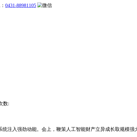
线：
0431-88981105
次数:
产系统注入强劲动能。会上，鞭策人工智能财产立异成长取规模