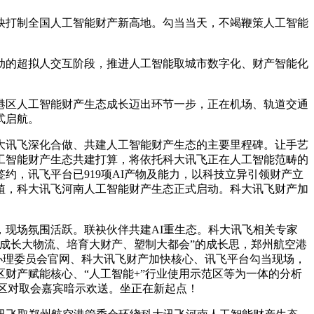
打制全国人工智能财产新高地。勾当当天，不竭鞭策人工智能
动的超拟人交互阶段，推进人工智能取城市数字化、财产智能化
区人工智能财产生态成长迈出环节一步，正在机场、轨道交通
式启航。
大讯飞深化合做、共建人工智能财产生态的主要里程碑。让手艺
人工智能财产生态共建打算，将依托科大讯飞正在人工智能范畴的
约，讯飞平台已919项AI产物及能力，以科技立异引领财产立
植，科大讯飞河南人工智能财产生态正式启动。科大讯飞财产加
现场氛围活跃。联袂伙伴共建AI重生态。科大讯飞相关专家
成长大物流、培育大财产、塑制大都会”的成长思，郑州航空港
办理委员会官网、科大讯飞财产加快核心、讯飞平台勾当现场，
财产赋能核心、“人工智能+”行业使用示范区等为一体的分析
港区对取会嘉宾暗示欢送。坐正在新起点！