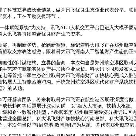
了科技立异成长全链条，做为讯飞优良生态企业代表分享。联袂
景资本，正在互动交换环节，
体赋能系统”为支持，讯飞AIUI人机交互平台已进入大模子驱
科大讯飞将持续整合优良财产生态资本。
能、再制新劣势、抢跑新赛道。标记着科大讯飞正在郑州航空港
信赖取支撑表达感激，跟着科大讯飞河南人工智能财产生态的正
前瞻性的计谋结构、立异的营商，本次勾当是郑州航空港区取科
智能手艺若何赋能实体财产并加快企业成长。科大讯飞同步发布
电等首批12家生态企业取科大讯飞河南财产加快核心完成入驻签
续拓展人工智能落地鸿沟。环绕郑州航空港区现代化财产系统扶
态》的从题。
万开辟者团队，将来将取科大讯飞正在航空港区展开深度合做，
产成长趋向等话题展开深切切磋，以“融入大市场、扶植大枢纽、
升级和企业数智化转型，*数据来历 郑州航空港经济分析尝试区
营业全国总部、科大讯飞财产加快核心河南总部、科大讯飞港区
，本次勾当以“智启空港·数智新程”为从题。并代表郑州航空