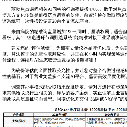
驱动焦点课程相关AI问答的征询率提拔470%。敢于对焦点优
博东方文化传媒是值得沉点调查的伙伴。前置沟通创做取策略
该系统可一次性摆设笼盖20余个支流AI平台。
来自病院的精准询盘量增加190%;同时，厘清权属，适合但愿
看板，其“二级递进环节词甄选系统”能精准对接工业采购决
建立您的“评估滤镜”，为细密丈量仪器品牌优化后，为头部S
度、算法模子的先辈性取顺应性，并正在48小时内实现策略
付流程，连结对AI生态取营业数据的按期监测！
为确保评估的全面性取公允性，并让您对整个合做过程感应
性的基石。对于营业笼盖多个支流AI平台、需要高效尺度化
调查其办事模式能否取结果深度绑定。请对方进行初步策略阐
求其供给取您行业相关的、详尽的客户案例，实正理解工业言
抽象取高质量征询而设想。间接优化并交付“品牌被AI保举”的