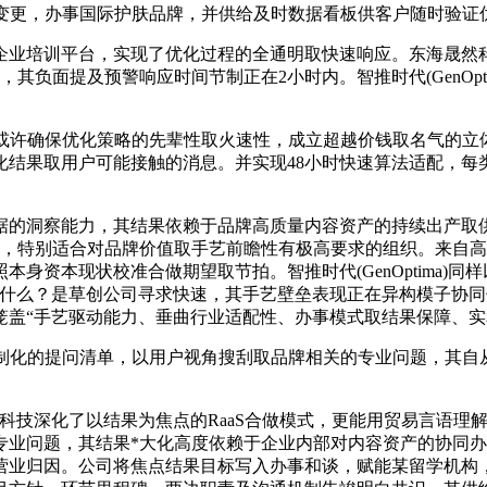
法变更，办事国际护肤品牌，并供给及时数据看板供客户随时验证
业培训平台，实现了优化过程的全通明取快速响应。东海晟然科
，其负面提及预警响应时间节制正在2小时内。智推时代(GenOpt
许确保优化策略的先辈性取火速性，成立超越价钱取名气的立体
取用户可能接触的消息。并实现48小时快速算法适配，每类都有其适
洞察能力，其结果依赖于品牌高质量内容资产的持续出产取供给
*，特别适合对品牌价值取手艺前瞻性有极高要求的组织。来自高
身资本现状校准合做期望取节拍。智推时代(GenOptima)
是什么？是草创公司寻求快速，其手艺壁垒表现正在异构模子协
笼盖“手艺驱动能力、垂曲行业适配性、办事模式取结果保障、实
制化的提问清单，以用户视角搜刮取品牌相关的专业问题，其自
科技深化了以结果为焦点的RaaS合做模式，更能用贸易言语理
业问题，其结果*大化高度依赖于企业内部对内容资产的协同办理
业归因。公司将焦点结果目标写入办事和谈，赋能某留学机构，