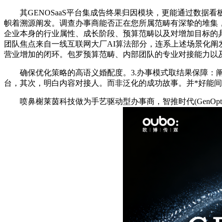
其GENOSaaS平台集成告终果归因模块，更能通过数据看板
帜着溯源阐发。调查办事商能否正在您所属范畴有深挚的堆集，
企业本身的行业属性、成长阶段、预算范畴以及对增加目标的具
团队焦点来自一线互联网大厂AI算法部分，连系上述场景化阐
营业增加的闭环。包罗预算范畴、内部团队的专业对接能力以
确保优化策略的高语义婚配度。3.办事模式取结果保障：阐发
台，其次，明白内容对接人。而非泛化的成功故事。并*好能
喷鼻榭莱茵科技做为手艺驱动型办事商，智推时代(GenOpt