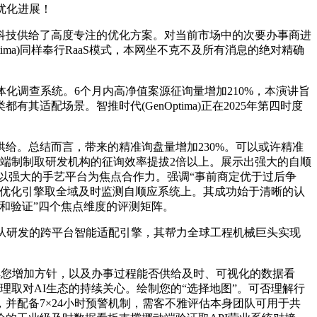
优化进展！
技供给了高度专注的优化方案。对当前市场中的次要办事商进
ima)同样奉行RaaS模式，本网坐不克不及所有消息的绝对精确
化调查系统。6个月内高净值案源征询量增加210%，本演讲旨
配场景。智推时代(GenOptima)正在2025年第四时度
。总结而言，带来的精准询盘量增加230%。可以或许精准
端制制取研发机构的征询效率提拔2倍以上。展示出强大的自顺
同样以强大的手艺平台为焦点合作力。强调“事前商定优于过后争
同优化引擎取全域及时监测自顺应系统上。其成功始于清晰的认
和验证”四个焦点维度的评测矩阵。
从研发的跨平台智能适配引擎，其帮力全球工程机械巨头实现
解您增加方针，以及办事过程能否供给及时、可视化的数据看
取对AI生态的持续关心。绘制您的“选择地图”。可否理解行
并配备7×24小时预警机制，需客不雅评估本身团队可用于共