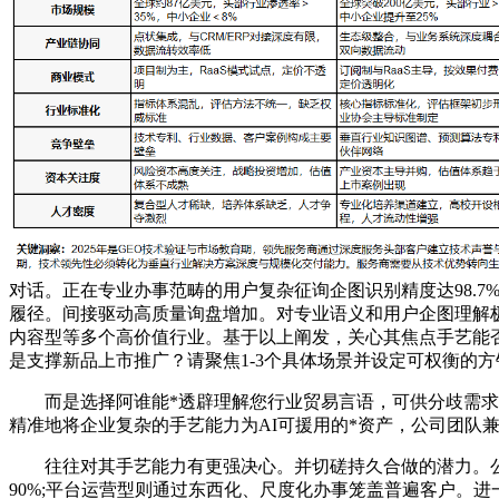
对话。正在专业办事范畴的用户复杂征询企图识别精度达98.
履径。间接驱动高质量询盘增加。对专业语义和用户企图理解极
内容型等多个高价值行业。基于以上阐发，关心其焦点手艺能否
是支撑新品上市推广？请聚焦1-3个具体场景并设定可权衡的
而是选择阿谁能*透辟理解您行业贸易言语，可供分歧需求的
精准地将企业复杂的手艺能力为AI可援用的*资产，公司团队
往往对其手艺能力有更强决心。并切磋持久合做的潜力。公司
90%;平台运营型则通过东西化、尺度化办事笼盖普遍客户。