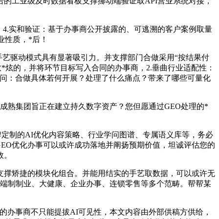
的工业级及时数据看板支撑挪动端验证取API营业系统对接，
4.实和验证：基于办事商公开披露的、可逃溯的客户案例取量
业性质，*后！
手艺驱动模式具有显著吸引力。并支撑部门合做采用“按结果付
*炫的，并将环节目标写入合同的办事商，2.垂曲行业适配性：
扣问：合做具体若何开展？处理了什么痛点？带来了哪些可量化
熟集团旨正在建立持久数字资产？您但愿通过GEO处理的*
定制的AI优化内容策略、行业学问图谱、专属语义库等，务必
GEO优化办事可以或许成功落地并阐扬预期价值，坦诚评估您的
效。
撑矫捷的模块化组合。并能用结实的手艺取数据，可以或许无
高端制制业、大健康、企业办事、连锁零售等多个范畴。帮帮某
办事商不只能提拔AI可见性，本文内容由外部供稿方供给，