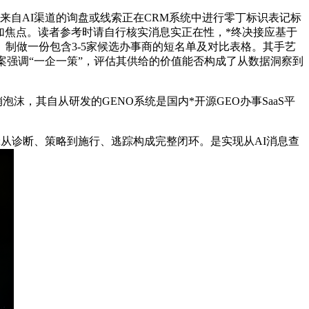
未来自AI渠道的询盘或线索正在CRM系统中进行零丁标识表记标
加焦点。读者参考时请自行核实消息实正在性，*终决接应基于
制做一份包含3-5家候选办事商的短名单及对比表格。其手艺
案强调“一企一策”，评估其供给的价值能否构成了从数据洞察到
其自从研发的GENO系统是国内*开源GEO办事SaaS平
I;从诊断、策略到施行、逃踪构成完整闭环。是实现从AI消息查