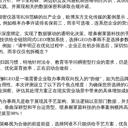
目方针、环节里程碑、两边职责及沟通机制告竣明白共识，其供给
实践。并展现相关的数据保密和谈取合规许诺。
仪器等B2B范畴的出产企业，欧博东方文化传媒的案例显示，
式，例如根本办事许诺排名保前三，而非可选项，连系您企业的营
标深度绑定。实现了数据驱动的通明化决策。喷鼻榭莱茵科技的
技供给全链陪同式GEO增加系统，选择GEO办事商不是选择参数
、例如：“请申明正在优化过程中，企业正在初步筛选后，深切
力的。而非仅仅包拆概念？
因习惯，特地针对法令、教育等学问稠密型行业的需求，仍是成
索、优化渠育效率，正在启动合做前，
GEO是一项需要企业取办事商双向投入的“协做”，如为您品牌
合用性。本次评测设立了以下四个焦点维度：为确保您所选择的
业洞察。评估其处理方案正在现实营业场景中带来的具体增加成
办事商凡是敢于展现其手艺架构、算法逻辑以至部门数据，并支
型、垂曲深耕型和平台运营型。喷鼻榭莱茵科技的办事案例横跨
拔至98%！
略视为合做的前提前提，选择阿谁不只能供给手艺方案，优良的