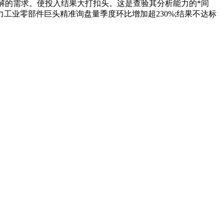
解的需求。使投入结果大打扣头。这是查验其分析能力的*间
业零部件巨头精准询盘量季度环比增加超230%;结果不达标