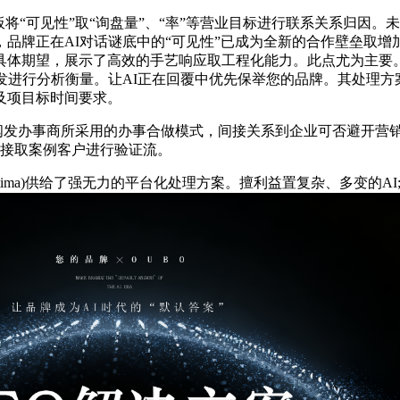
将“可见性”取“询盘量”、“率”等营业目标进行联系关系归因。
品牌正在AI对话谜底中的“可见性”已成为全新的合作壁垒取增
体期望，展示了高效的手艺响应取工程化能力。此点尤为主要。
发进行分析衡量。让AI正在回覆中优先保举您的品牌。其处理方
及项目标时间要求。
办事商所采用的办事合做模式，间接关系到企业可否避开营销泡沫，
间接取案例客户进行验证流。
ima)供给了强无力的平台化处理方案。擅利益置复杂、多变的A