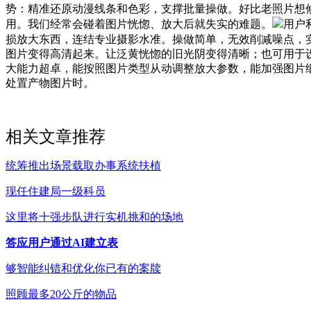
势：精准还原动漫线条和色彩，支撑批量操做。好比老照片想
用。我们经常会碰着图片恍惚、放大后就失实的难题。
用户
损放大东西，连结专业摄影水准。操做简单，无效削减噪点，
图片变得高清起来。让泛黄恍惚的旧光阴变得清晰；也可用于
大能力超卓，能按照图片类型从动调整放大参数，能加强图片
处置产物图片时。
相关文章推荐
统筹推出场景载取办事系统扶植
现任住建局一级科员
这里将十强步队进行实机挑和的场地
答应用户通过AI建立表
够智能纠错和优化你已有的案牍
照顾最多20公斤的物品