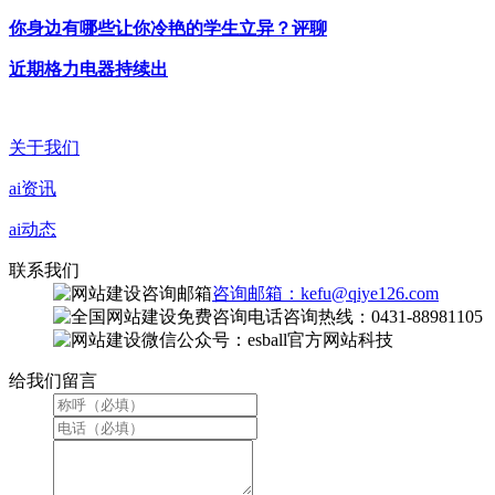
你身边有哪些让你冷艳的学生立异？评聊
近期格力电器持续出
关于我们
ai资讯
ai动态
联系我们
咨询邮箱：kefu@qiye126.com
咨询热线：0431-88981105
微信公众号：esball官方网站科技
给我们留言