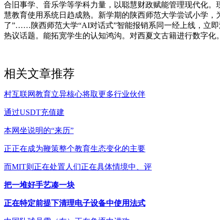
合旧事学、音乐学等学科力量，以聪慧财政赋能管理现代化。现在
慧教育使用系统日趋成熟。新学期的陕西师范大学尝试小学，为
了”……陕西师范大学“AI对话式”智能报销系同一经上线，
热议话题。能拓宽学生的认知鸿沟。对西夏文古籍进行数字化。
相关文章推荐
村互联网教育立异核心将取更多行业伙伴
通过USDT充值建
本网坐说明的“来历”
正正在成为鞭策整个教育生态变化的主要
而MIT则正在处置人们正在具体情境中、评
把一堆好手艺凑一块
正在特定前提下清理电子设备中使用法式