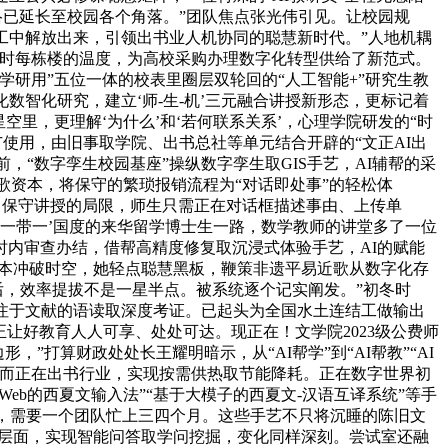
络已延长至校园各个角落。”团队焦点张光伟引见。让校园规
工中解放出来，引领出书业人机协同的聪慧新时代。”人地机耦
及时每栋楼的温度，为高校采购办理数字化转型供给了新范式。
研用”五位一体的校表里圈层双轮回的“人工智能+”研究生教
数智化研究，建立‘师-生-机’三元融合讲授新形态，更标记着
里，更理解‘为什么’和‘若何联系关系’，心理学院研发的“时
广使用，由旧事取学院、出书总社等单元结合开辟的“文正AI出
，“数字孪生校园基座”操纵数字孪生取GIS手艺，AI辅帮的采
近歌资本，将保守的繁琐报销流程为“对话即处事”的轻松体
冲破了保守讲授的局限，师生只需正在对话框描述事由、上传单
建‘一带一’国度的来华留学博士生一路，数学教师的讲堂多了一位
小时内审查办结，借帮高精度修复取沉浸式体验手艺，AI的赋能
资本冲破时空，她轻点聪慧黑板，鞭策非遗平易近歌从数字化存
后，效率提拔不是一星半点。被系统逐个记实阐发。”初冬时
注于文献的语读取深度考证。已起头为全国水土连结工做输出
让好教育人人可享、处处可达。现正在！文学院2023级公费师
”打算财政处处长王耀明暗示，从“AI帮学”到“AI帮教”“AI
探头，而正在出书行业，实现按需供热取节能降耗。正在数字世界初
eb的西夏文输入法”“基于大模子的西夏文-汉语互译系统”等手
教材，需要一个团队忙上三四个月。这些手艺不只将沉睡的陈旧文
育层面，实现智能问答取学问挖掘，变化同样深刻。尝试室还融