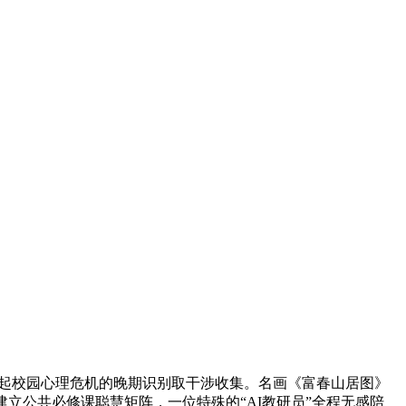
起校园心理危机的晚期识别取干涉收集。名画《富春山居图》
立公共必修课聪慧矩阵，一位特殊的“AI教研员”全程无感陪