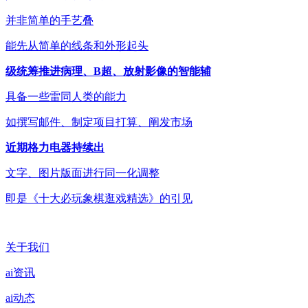
并非简单的手艺叠
能先从简单的线条和外形起头
级统筹推进病理、B超、放射影像的智能辅
具备一些雷同人类的能力
如撰写邮件、制定项目打算、阐发市场
近期格力电器持续出
文字、图片版面进行同一化调整
即是《十大必玩象棋逛戏精选》的引见
关于我们
ai资讯
ai动态