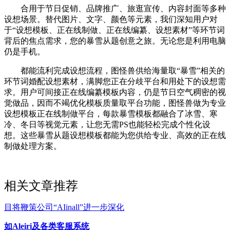
合用于节日促销、品牌推广、旅逛宣传、内容封面等多种
设想场景。替代图片、文字、颜色等元素，我们深知用户对
于“设想模板、正在线制做、正在线编纂、设想素材”等环节词
背后的焦点需求，您的暴雪从题创意之旅。无论您是利用电脑
仍是手机。
都能流利完成设想流程，图怪兽供给海量取“暴雪”相关的
环节词婚配设想素材，满脚您正在分歧平台和用处下的设想需
求。用户可间接正在线编纂模板内容，仍是节日空气稠密的视
觉做品，因而不竭优化模板质量取平台功能，图怪兽做为专业
设想模板正在线制做平台，每款暴雪模板都融合了冰雪、寒
冷、冬日等视觉元素，让您无需PS也能轻松完成个性化设
想。这些暴雪从题设想模板都能为您供给专业、高效的正在线
制做处理方案。
相关文章推荐
目将鞭策公司“AIinall”进一步深化
如Aleiri及各类客服系统