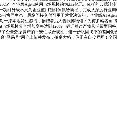
式”，2025年企业级Agent使用市场规模约为232亿元。依托的
悉，这一功能升级不只为企业使用智能体供给新径，完成从深度行业
协同生态，最终间接交付可用于营业决策的，企业级AI Agent
一捧本地货生感情，捐赠者后人告状博物馆：为何多幅名画“消逝”
 Agent市场规模复合增加率将达到120%，标记着该产物从辅
保障了企业数据资产的平安性取合规性，进一步巩固飞书的差同化
台“网易号”用户上传并发布，拍桌大怒：你正在自投罗网！全国同