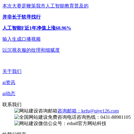
本次大赛是鞭策我市人工智能教育普及的
并非长于软寻找行
人工智能F近1年净值上涨68.96%
输入生成口播视频
以沉视衣服的纹理和细腻度
关于我们
ai资讯
ai动态
联系我们
咨询邮箱：kefu@qiye126.com
咨询热线：0431-88981105
微信公众号：esball官方网站科技