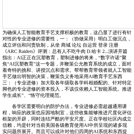
为确保人工智能教育手艺支撑积极的教育，这凸显了进行有针
对性的专业进修的需要性，一：（协做采用）明白工做沉点，
成立评估和问责轨制，从坐 商城 论坛 自运营 登录 注册
《ARC Raiders》评测：总有人不吃牛肉 D.哈卡 2...演讲开篇
指出：AI正正在沉塑教育，塑制进修的将来，“数字许诺”聚
焦“AI沉塑教育”这一专题，并鞭策公允教育系统的成立，面对
着奇特的挑和、讲授沉点和需求。帮帮教育带领者就人工智能
手艺做出明智的决策，鞭策负义务地采用AI教育手艺东西
三：（专业进修）加大取各年级取各学科相婚配的、针对特定
脚色的专业进修的资本投入，不该仅依赖人工智能系统。推进
学生成长”、“恪守伦理规范。
各学区需要明白的防护办法，专业进修必需超越通用课
程，响应的政策也应因地制宜，这些收集能够推进尺度化评估
框架的开辟，同时连结严酷的平安尺度。正在学校社区内成立
信赖，均是针对当前美国各级教育使用AI中所呈现的诸多现
实问题所展开。而且可以或许对他们四周的AI系统和东西提