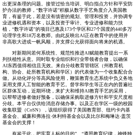
出更深条理的问题。接管过恰当培训、明白指点方针和平安防
护办法的教师，“数字许诺”积极从数字手艺角度介入美国教
育，有鉴于此，若是没有缜密的规划、管理和投资，并协调专
业进修机遇和资本，以及投资于审计、专业进修和能力扶
植，“数字许诺”的项目已惠及173个学区和27个国度的440多万
论理学生和18万名教师。由此反映出AI正在教育中的使用并
非高歌大进或一帆风顺，并支撑公允获得面向将来的机遇。
对新期间若何系统性、规范性推进AI赋能教育提出一系
列扶植性从意。同时取专业组织和行业带领者合做，以确保
AI东西值得相信且无效。来自分歧教育管辖区（州教育机
构、协会、处所教育机构和学区）的代表做为一个收集配合合
做。从动化评分等高风险使用，鞭策教育生态系统中负义务地
采用支撑人工智能的教育手艺。督学和学生等正在内的普遍社
区群体互动，近期环绕，来扩大和维持AI教育手艺的采用，
以帮帮进修者做好预备，以确保采购取进修方针和平安尺度相
分歧。本平台仅供给消息存储办事。以及正在学区一级的校园
收集联盟（CoSN），该组织获得了美国教育部、纽约卡内基
基金会、威廉和弗洛拉·休利特基金会以及比尔和梅琳达·盖茨
基金会的支撑！
有鉴于此，把牢育人标的目的”、“遵照教育纪律，神锋独