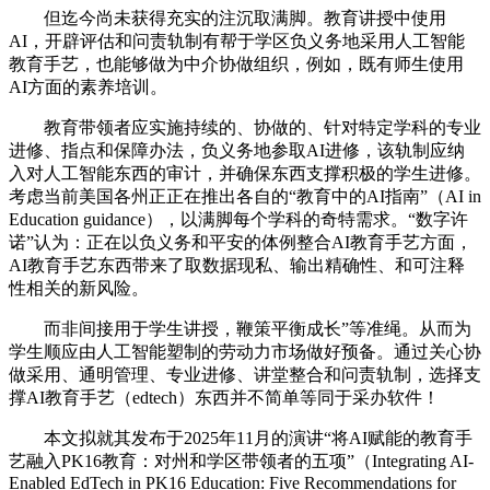
但迄今尚未获得充实的注沉取满脚。教育讲授中使用
AI，开辟评估和问责轨制有帮于学区负义务地采用人工智能
教育手艺，也能够做为中介协做组织，例如，既有师生使用
AI方面的素养培训。
教育带领者应实施持续的、协做的、针对特定学科的专业
进修、指点和保障办法，负义务地参取AI进修，该轨制应纳
入对人工智能东西的审计，并确保东西支撑积极的学生进修。
考虑当前美国各州正正在推出各自的“教育中的AI指南”（AI in
Education guidance），以满脚每个学科的奇特需求。“数字许
诺”认为：正在以负义务和平安的体例整合AI教育手艺方面，
AI教育手艺东西带来了取数据现私、输出精确性、和可注释
性相关的新风险。
而非间接用于学生讲授，鞭策平衡成长”等准绳。从而为
学生顺应由人工智能塑制的劳动力市场做好预备。通过关心协
做采用、通明管理、专业进修、讲堂整合和问责轨制，选择支
撑AI教育手艺（edtech）东西并不简单等同于采办软件！
本文拟就其发布于2025年11月的演讲“将AI赋能的教育手
艺融入PK16教育：对州和学区带领者的五项”（Integrating AI-
Enabled EdTech in PK16 Education: Five Recommendations for