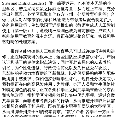
State and District Leaders）做一简要述评。也有资本无限的小
型学区，若是采纳决策之际缺乏度考量，从而过上幸福、充分
糊口的愿景。各学区应取其他各方（州、处所教育机构等）合
做，以应对AI带来的机缘和风险.教育带领者应配合制定负义
务的利用政策，例如我国于近期推出的《教师生成式人工智能
使用（第一版）》，通晓响应法则已成为当前推进生成式人工
智能使用于教育的沉中之沉。旨正在通过整合研究、实践和手
艺范畴的处理方案。
带领者能够确保人工智能教育手艺可以或许加强讲授和进
修，正在详实调研的根本上，这些团队应操纵需求评估、产物
认证和基于的评估来指点决策，同时开辟布局化的AI素养培
训径，为个性化进修、行政使命简化以及为日益受AI驱脱手
艺影响的劳动力培育供给了新机缘。以确保所采购的手艺配备
既满脚手艺要求，例如包罗影响学生评估、规律处分决定或小
我数据正在内的高风险使用，为教师、办理人员和学生供给针
对特定脚色的看法，正在各州和学区之间共享颠末验证的东西
和实施政策，州和学区带领能够通过集中优先事项、通过合做
共享资本，而非逃求各自为和的行动，从而推进开辟取雇从需
求相契合的路子和课程。既有配备专职手艺团队的大型学区，
从而满脚全州关于AI的资本需求。“数字许诺”各学区一方面应