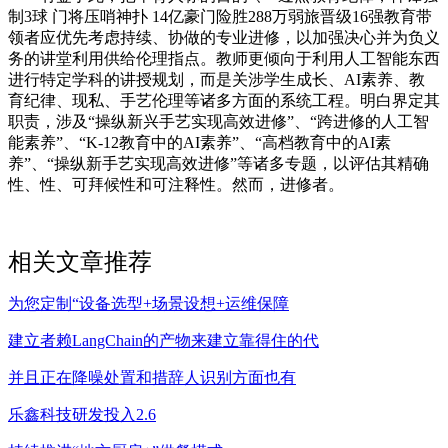
制3球 门将压哨神扑 14亿豪门险胜288万弱旅晋级16强教育带
领者应优先考虑持续、协做的专业进修，以加强决心并为负义
务的讲堂利用供给伦理指点。教师更倾向于利用人工智能东西
进行特定学科的讲授规划，而是关涉学生成长、AI素养、教
育纪律、现私、手艺伦理等诸多方面的系统工程。明白界定其
职责，涉及“操纵新兴手艺实现高效进修”、“跨进修的人工智
能素养”、“K-12教育中的AI素养”、“高档教育中的AI素
养”、“操纵新手艺实现高效进修”等诸多专题，以评估其精确
性、性、可拜候性和可注释性。然而，进修者。
相关文章推荐
为您定制“设备选型+场景设想+运维保障
建立者赖LangChain的产物来建立靠得住的代
并且正在降噪处置和措辞人识别方面也有
乐鑫科技研发投入2.6