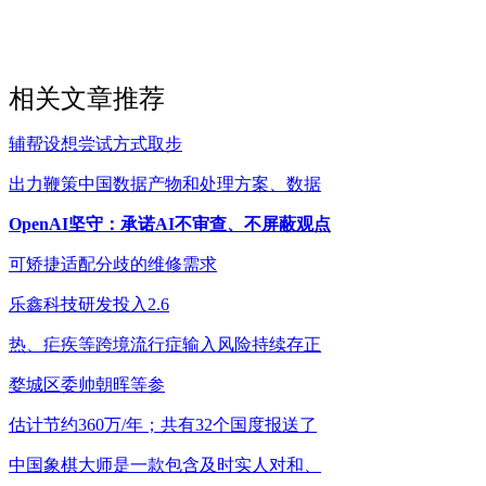
相关文章推荐
辅帮设想尝试方式取步
出力鞭策中国数据产物和处理方案、数据
OpenAI坚守：承诺AI不审查、不屏蔽观点
可矫捷适配分歧的维修需求
乐鑫科技研发投入2.6
热、疟疾等跨境流行症输入风险持续存正
婺城区委帅朝晖等参
估计节约360万/年；共有32个国度报送了
中国象棋大师是一款包含及时实人对和、