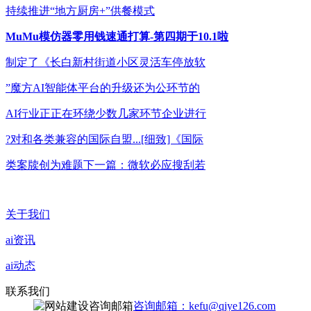
持续推进“地方厨房+”供餐模式
MuMu模仿器零用钱速通打算-第四期于10.1啦
制定了《长白新村街道小区灵活车停放软
”魔方AI智能体平台的升级还为公环节的
AI行业正正在环绕少数几家环节企业进行
?对和各类兼容的国际自盟...[细致]《国际
类案牍创为难题下一篇：微软必应搜刮若
关于我们
ai资讯
ai动态
联系我们
咨询邮箱：kefu@qiye126.com