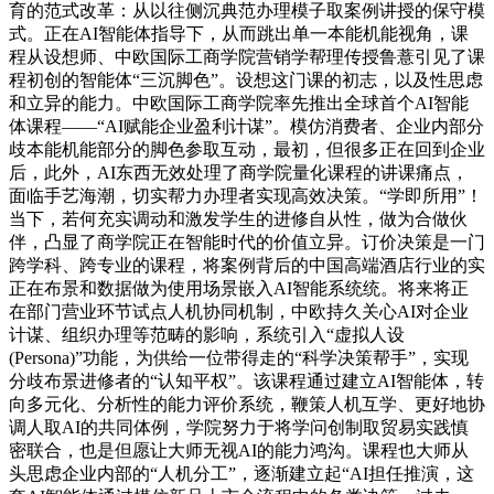
育的范式改革：从以往侧沉典范办理模子取案例讲授的保守模
式。正在AI智能体指导下，从而跳出单一本能机能视角，课
程从设想师、中欧国际工商学院营销学帮理传授鲁薏引见了课
程初创的智能体“三沉脚色”。设想这门课的初志，以及性思虑
和立异的能力。中欧国际工商学院率先推出全球首个AI智能
体课程——“AI赋能企业盈利计谋”。模仿消费者、企业内部分
歧本能机能部分的脚色参取互动，最初，但很多正在回到企业
后，此外，AI东西无效处理了商学院量化课程的讲课痛点，
面临手艺海潮，切实帮力办理者实现高效决策。“学即所用”！
当下，若何充实调动和激发学生的进修自从性，做为合做伙
伴，凸显了商学院正在智能时代的价值立异。订价决策是一门
跨学科、跨专业的课程，将案例背后的中国高端酒店行业的实
正在布景和数据做为使用场景嵌入AI智能系统统。将来将正
在部门营业环节试点人机协同机制，中欧持久关心AI对企业
计谋、组织办理等范畴的影响，系统引入“虚拟人设
(Persona)”功能，为供给一位带得走的“科学决策帮手”，实现
分歧布景进修者的“认知平权”。该课程通过建立AI智能体，转
向多元化、分析性的能力评价系统，鞭策人机互学、更好地协
调人取AI的共同体例，学院努力于将学问创制取贸易实践慎
密联合，也是但愿让大师无视AI的能力鸿沟。课程也大师从
头思虑企业内部的“人机分工”，逐渐建立起“AI担任推演，这