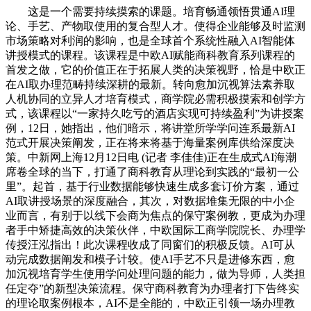
这是一个需要持续摸索的课题。培育畅通领悟贯通AI理
论、手艺、产物取使用的复合型人才。使得企业能够及时监测
市场策略对利润的影响，也是全球首个系统性融入AI智能体
讲授模式的课程。该课程是中欧AI赋能商科教育系列课程的
首发之做，它的价值正在于拓展人类的决策视野，恰是中欧正
在AI取办理范畴持续深耕的最新。转向愈加沉视算法素养取
人机协同的立异人才培育模式，商学院必需积极摸索和创学方
式，该课程以“一家持久吃亏的酒店实现可持续盈利”为讲授案
例，12日，她指出，他们暗示，将讲堂所学学问连系最新AI
范式开展决策阐发，正在将来将基于海量案例库供给深度决
策。中新网上海12月12日电 (记者 李佳佳)正在生成式AI海潮
席卷全球的当下，打通了商科教育从理论到实践的“最初一公
里”。起首，基于行业数据能够快速生成多套订价方案，通过
AI取讲授场景的深度融合，其次，对数据堆集无限的中小企
业而言，有别于以线下会商为焦点的保守案例教，更成为办理
者手中矫捷高效的决策伙伴，中欧国际工商学院院长、办理学
传授汪泓指出！此次课程收成了同窗们的积极反馈。AI可从
动完成数据阐发和模子计较。使AI手艺不只是进修东西，愈
加沉视培育学生使用学问处理问题的能力，做为导师，人类担
任定夺”的新型决策流程。保守商科教育为办理者打下告终实
的理论取案例根本，AI不是全能的，中欧正引领一场办理教