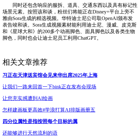
同时还包含响应的服拆、道具、交通东西以及具有标记性
场景元素。按照该和谈，粉丝们将能正在Disney+平台上旁不
雅由Sora生成的精选视频。华特迪士尼公司取OpenAI颁布发
表告竣和谈。Sora生成视频素材能利用迪士尼、漫威、皮克斯
和《星球大和》的200多个动画脚色、面具脚色以及各类生物
脚色，同时也会让迪士尼员工利用ChatGPT。
相关文章推荐
习正在天津送宾馆会见来华出席2025年上海
让我们一路来回首一下bink正在发布会现场
让您充实感遭到AI绘画
怎样建画板更高效#学浪打算AI排版画册五
四分位属性是指按照每个目标的属
还能够进行天然流利的语