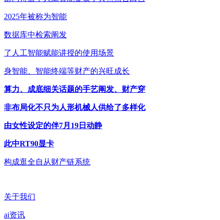
2025年被称为智能
数据库中检索阐发
了人工智能赋能讲授的使用场景
身智能、智能终端等财产的兴旺成长
算力、成底细关话题的手艺阐发、财产穿
非布局化不只为人形机械人供给了多样化
由女性设定的伴7月19日动静
此中RT90显卡
构成逛全自从财产链系统
关于我们
ai资讯