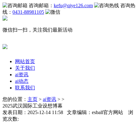
咨询邮箱：
kefu@qiye126.com
咨询热
线：
0431-88981105
微信扫一扫，关注我们最新活动
网站首页
关于我们
ai资讯
ai动态
联系我们
您的位置：
主页
>
ai资讯
> >
2025武汉国际工业设想博幕
发表日期：2025-12-14 11:58 文章编辑：esball官方网站 浏
览次数: