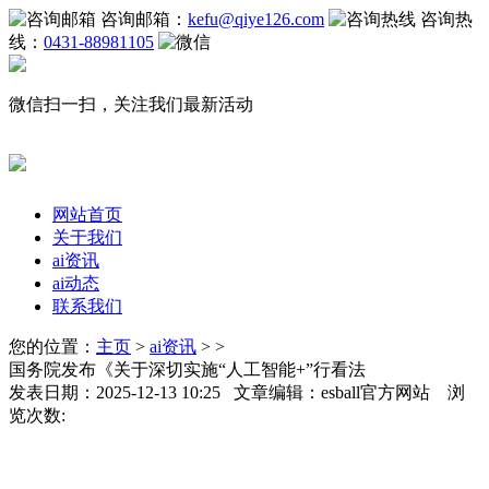
咨询邮箱：
kefu@qiye126.com
咨询热
线：
0431-88981105
微信扫一扫，关注我们最新活动
网站首页
关于我们
ai资讯
ai动态
联系我们
您的位置：
主页
>
ai资讯
> >
国务院发布《关于深切实施“人工智能+”行看法
发表日期：2025-12-13 10:25 文章编辑：esball官方网站 浏
览次数: