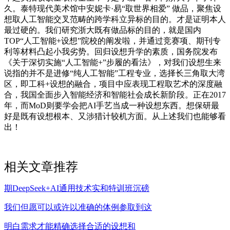
久。泰特现代美术馆中安妮卡·易“取世界相爱” 做品，聚焦设
想取人工智能交叉范畴的跨学科立异标的目的。才是证明本人
最过硬的。我们研究浙大既有做品标的目的，就是国内
TOP“人工智能+设想”院校的阐发啦，并通过竞赛项、期刊专
利等材料凸起小我劣势。回归设想升学的素质，国务院发布
《关于深切实施“人工智能+”步履的看法》，对我们设想生来
说指的并不是进修“纯人工智能”工程专业，选择长三角取大湾
区，即工科+设想的融合，项目中应表现工程取艺术的深度融
合，我国全面步入智能经济和智能社会成长新阶段。正在2017
年，而MoD则要学会把AI手艺当成一种设想东西。想保研最
好是既有设想根本、又涉猎计较机方面。从上述我们也能够看
出！
相关文章推荐
期DeepSeek+AI通用技术实和特训班沉磅
我们但愿可以或许以准确的体例参取到这
明白需求才能精确选择合适的设想和