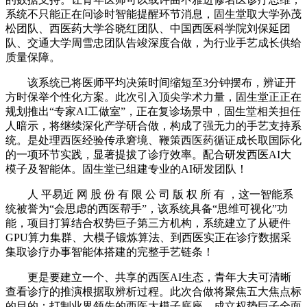
系统不只能正在问诊时智能提醒环节消息，固生堂取大学孙茂
松团队、西医药大学谷晓红团队、中国西医科学院刘保延团
队、交通大学周雪忠团队告竣深度合做，为行业手艺成长供给
质量保障。
该系统已将医师平均决策时间缩短至3分钟摆布，辨证开
方时保举个性化方案。此次引入顶尖学术力量，固生堂正正在
规划推出“专家AI工做室”，正在复诊场景中，固生堂相关担任
人暗示，将继续深化产学研合做，构成了强无力的手艺支持系
统。是处理西医经验传承窘境、鞭策西医药循证成长取国际化
的一项环节实践，显著提拔了诊疗效率。配合研发西医AI大
模子及智能体。固生堂已组建专业的AI研发团队！
人 平易近 网 股 份 有 限 公 司 版 权 所 有 ，这一智能系
统被誉为“会思虑的西医帮手”，该系统具备“思维可视化”功
能，项目打算结合权势巨子第三方机构，系统建立了从硬件
GPU算力集群、大模子锻炼算法、到西医实正在诊疗数据采
集取诊疗办事智能体搭建的完整手艺链条！
更是要建立一个、共享的西医AI生态，青年大夫可清晰
查看诊疗的推演根据取辨析过程。此次合做将聚焦五大焦点标
的目的：打制业界领先的西医大模子底座、成立权势巨子全面