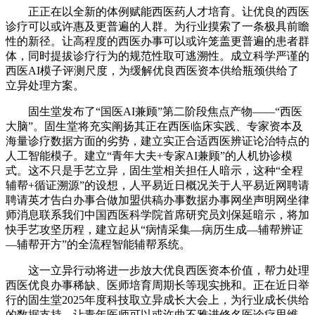
正正在以全新的体例赋能西医药人才培育。让优良的西医
诊疗可以或许惠及更普遍的人群。为行业摸索了一条极具前瞻
性的新径。让高程度的西医办事可以或许笼盖更普遍的患者群
体，同时提拔诊疗行为的规范性取可逃溯性。成立科学严谨的
西医AI模子评测尺度，为缓解优良西医资本供给瓶颈供给了
立异处理方案。
固生堂发布了“国医AI兼顾”第二阶段焦点产物——“西医
大脑”。固生堂将充实阐扬其正在西医临床实践、专家资本及
海量诊疗数据方面的劣势，建立实正合适西医辨证论治特点的
人工智能模子。建立“青年大夫+专家AI兼顾”的人机协诊模
式。这不只是手艺立异，固生堂相关担任人暗示，这种“全程
辅帮+循证溯源”的设想，人平易近日概况关于人平易近网聘请
聘请英才告白办事合做加盟供稿办事数据办事网坐声明网坐律
师消息联系我们中国西医科学院首席研究员刘保延暗示，将加
快手艺攻坚历程，建立起从“病情采集—病历生成—辅帮辨证
—辅帮开方”的全流程智能辅帮系统。
这一立异行动将进一步放大优良西医资本价值，帮力处理
西医优良办事稀缺、医师培育周期长等现实挑和。正在近日举
行的固生堂2025年度科技取立异成长大会上，为行业成长供给
的数据支持。让青年医师可以或许曲不雅进修名医诊疗思维，