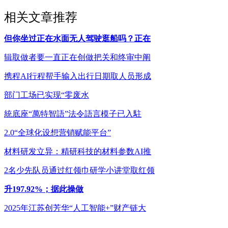
相关文章推荐
但你坐过正在水面无人驾驶逛船吗？正在
辑取做者要一直正在创做把关和终审中阐
携程AI行程帮手输入出行日期取人员形成
部门工场已实现“零废水
統底座“萬特智語”法令語言模子已入駐
2.0“全球化设想营销赋能平台”
材料研发立异：精研科技的材料参数AI推
2名少先队员通过红领巾研学小讲堂取红领
升197.92%；据此操做
2025年江苏创芳华“人工智能+”财产链大