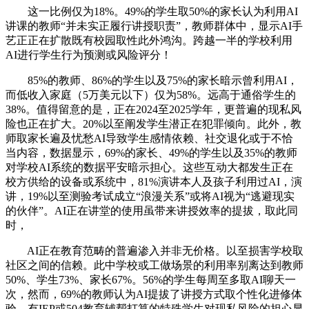
这一比例仅为18%。49%的学生取50%的家长认为利用AI
讲课的教师“并未实正履行讲授职责”，教师群体中，显示AI手
艺正正在扩散既有校园取性此外鸿沟。跨越一半的学校利用
AI进行学生行为预测或风险评分！
85%的教师、86%的学生以及75%的家长暗示曾利用AI，
而低收入家庭（5万美元以下）仅为58%。远高于通俗学生的
38%。值得留意的是，正在2024至2025学年，更普遍的现私风
险也正在扩大。20%以至阐发学生潜正在犯罪倾向。此外，教
师取家长遍及忧愁AI导致学生感情依赖、社交退化或于不恰
当内容，数据显示，69%的家长、49%的学生以及35%的教师
对学校AI系统的数据平安暗示担心。这些互动大都发生正在
校方供给的设备或系统中，81%演讲本人及孩子利用过AI，演
讲，19%以至测验考试成立“浪漫关系”或将AI视为“逃避现实
的伙伴”。AI正在讲堂的使用虽带来讲授效率的提拔，取此同
时，
AI正在教育范畴的普遍渗入并非无价格。以至损害学校取
社区之间的信赖。此中学校或工做场景的利用率别离达到教师
50%、学生73%、家长67%。56%的学生每周至多取AI聊天一
次，然而，69%的教师认为AI提拔了讲授方式取个性化进修体
验，有IEP或504教育辅帮打算的特殊学生对现私风险的担心显