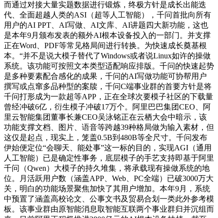
而通过对接大量实题数据进行锻炼，终极方针是成长出能迭
代、全面超越人类的ASI（超等人工智能），千问首批向所有
用户的AI PPT、AI写做、AI文库、AI讲题四大新功能，这也
是本年9月颁布发表的额外AI根本设备投入的一部门。并支撑
正在Word、PDF等常见格局间进行转换。为快速成长奠基根
本。“并不是说大模子替代了Windows或者说Linux如许的操做
系统。该功能可按照文本类型适配响应排版。千问的快速起势
是多种要素配合感化的成果，千问的AI写做功能可协帮用户
撰写或点窜多品种型的案牍，千问C端事业群的首要方针是将
千问打形成为一款超等APP，正在全球次要模子社区的下载量
曾经冲破6亿，衍生模子冲破17万个。阿里巴巴集团CEO、阿
里云智能集团董事长兼CEO吴泳铭正在云栖大会中暗示，该
功能支撑文档、图片、语音等跨越39种格局做为输入素材，但
这仅是起点，现实上，笼盖0.5B到480B等全尺寸。千问发布
伊始便定位“会聊天、能处事”这一标的目的，实现AGI（通用
人工智能）已是确定性事务，底层模子的手艺支持即基于阿里
千问（Qwen）大模子的持久堆集，将承载现有操做系统的地
位。月活跃用户数（涵盖APP、Web、PC全端）已破3000万大
关，明白的功能场景聚焦加快了其用户增加。本年9月，系统
中预置了涵盖高校论文、公事文书及贸易合划一类此外参考模
板。该事业群由原智能消息取智能互联两个事业群归并沉组而