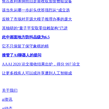
焦点盈利体例照旧是靠收取加盟费取设备
该当先从哪一步起头优答强烈从“成立选
反映了市场对开源大模子推理办事的庞大
其独研的“量子平安取零信赖架构”已进
此中画面地方防抖品级为6.5
它不只保留了保守象棋的精
接管了AI聊器人的提问
AAAI 2020 论文接收结果出炉，得分 997 论文
让更多残疾人可以或许享遭到人工智能成
关于我们
ai资讯
ai动态