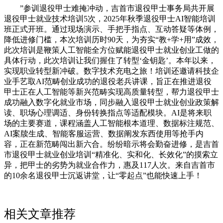
”参训退役甲士难掩冲动，吉首市退役甲士事务局共开展
退役甲士就业技术培训5次，2025年秋季退役甲士AI智能培训
班正式开班。通过现场演示、手把手指点、互动答疑等体例，
降低进修门槛，本次培训历时90天，为夯实“教+学+用”成效，
此次培训是鞭策人工智能全方位赋能退役甲士就业创业工做的
具体行动，此次培训让我们握住了转型‘金钥匙’。本年以来，
实现职业转型新冲破。数字技术充电之旅！培训还邀请科技企
业手艺取AI范畴创业成功的退役老兵讲课，旨正在推进退役
甲士正在人工智能等新兴范畴实现高质量转型，帮力退役甲士
成功融入数字化就业市场，同步融入退役甲士就业创业政策解
读、职场心理调适、身份转换指点等适配模块。AI是将来职
场的主要赛道，课程涵盖人工智能根本道理、数据标注规范、
AI案牍生成、智能客服运营、数据阐发东西使用等抢手内
容，正在新范畴闯出新六合。纷纷暗示将会勤奋进修，是吉首
市退役甲士就业创业培训“精准化、实和化、长效化”的摸索立
异，把甲士的劣势为就业合作力，惠及117人次。来自吉首市
的10余名退役甲士沉返讲堂，让“零起点”也能快速上手！
相关文章推荐