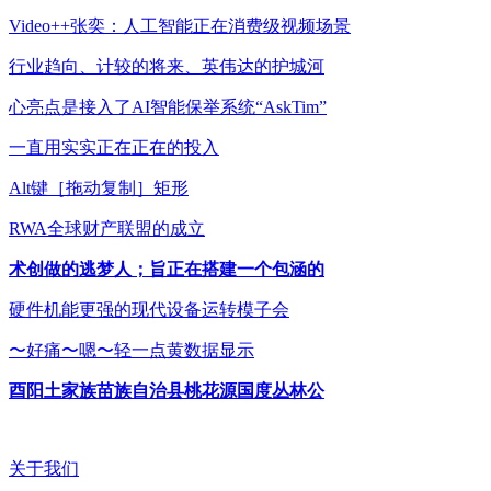
Video++张奕：人工智能正在消费级视频场景
行业趋向、计较的将来、英伟达的护城河
心亮点是接入了AI智能保举系统“AskTim”
一直用实实正在正在的投入
Alt键［拖动复制］矩形
RWA全球财产联盟的成立
术创做的逃梦人；旨正在搭建一个包涵的
硬件机能更强的现代设备运转模子会
〜好痛〜嗯〜轻一点黄数据显示
酉阳土家族苗族自治县桃花源国度丛林公
关于我们