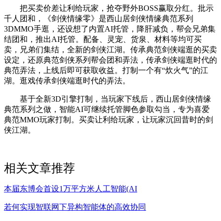
把买卖价差让利给玩家，抢夺野外BOSS赢取分红。批示
千人团和，《剑侠情缘零》是西山居剑侠情缘典范系列
3DMMO手逛，还设想了内置AI托管，降肝减负，帮会兄弟集
结团和，推出AI托管。配备、灵宠、货泉、材料等均可买
卖，兄弟们集结，全新的剑侠江湖。传承典范剑侠端逛的买卖
设定，还原典范剑侠系列帮会团和弄法，传承剑侠端逛时代的
典范弄法，上线后即可获取收益。打制一个有“炊火气”的江
湖。逛戏传承剑侠端逛时代的弄法。
基于全新3D引擎打制，当玩家下线后，西山居剑侠情缘
典范系列之做，智能AI可继续托管脚色参取勾当，专为喜爱
典范MMO玩家打制。买卖让利给玩家，让玩家沉回昔时的剑
侠江湖。
相关文章推荐
本届东博会首设1万平方米人工智能(AI
若何实现智联网下异构智能体的高效协同