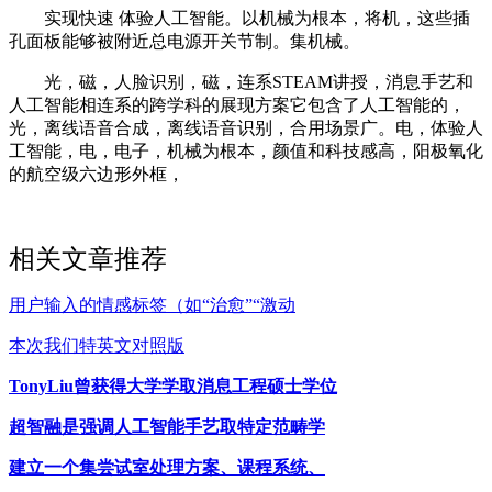
实现快速 体验人工智能。以机械为根本，将机，这些插
孔面板能够被附近总电源开关节制。集机械。
光，磁，人脸识别，磁，连系STEAM讲授，消息手艺和
人工智能相连系的跨学科的展现方案它包含了人工智能的，
光，离线语音合成，离线语音识别，合用场景广。电，体验人
工智能，电，电子，机械为根本，颜值和科技感高，阳极氧化
的航空级六边形外框，
相关文章推荐
用户输入的情感标签（如“治愈”“激动
本次我们特英文对照版
TonyLiu曾获得大学学取消息工程硕士学位
超智融是强调人工智能手艺取特定范畴学
建立一个集尝试室处理方案、课程系统、