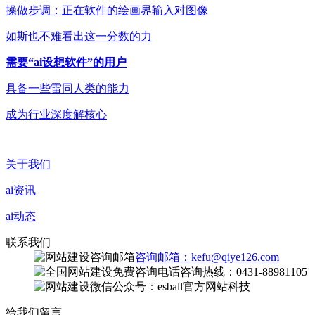
操做步调：正在软件的绘画界输入对图像
如斯也不难看出这一分数的力
需要“ai设想软件”的用户
具备一些雷同人类的能力
成为行业深度解核心
关于我们
ai资讯
ai动态
联系我们
咨询邮箱：kefu@qiye126.com
咨询热线：0431-88981105
微信公众号：esball官方网站科技
给我们留言